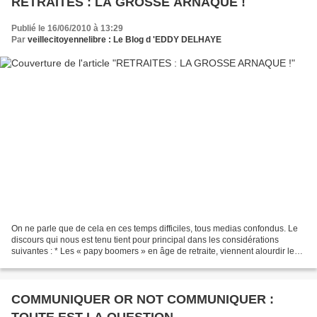
RETRAITES : LA GROSSE ARNAQUE !
Publié le 16/06/2010 à 13:29
Par
veillecitoyennelibre : Le Blog d 'EDDY DELHAYE
On ne parle que de cela en ces temps difficiles, tous medias confondus. Le
discours qui nous est tenu tient pour principal dans les considérations
suivantes : * Les « papy boomers » en âge de retraite, viennent alourdir les
caisses... * On vit de plus...
COMMUNIQUER OR NOT COMMUNIQUER :