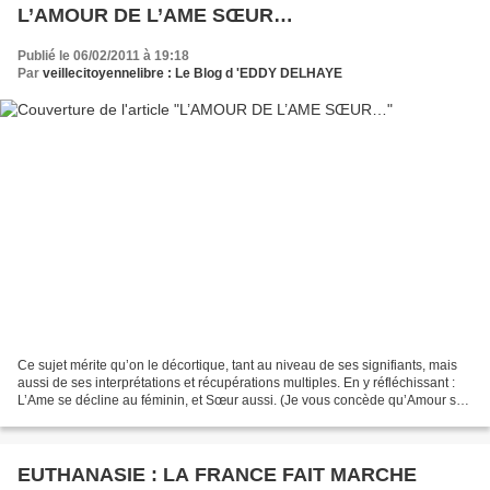
L’AMOUR DE L’AME SŒUR…
Publié le 06/02/2011 à 19:18
Par
veillecitoyennelibre : Le Blog d 'EDDY DELHAYE
Ce sujet mérite qu’on le décortique, tant au niveau de ses signifiants, mais
aussi de ses interprétations et récupérations multiples. En y réfléchissant :
L’Ame se décline au féminin, et Sœur aussi. (Je vous concède qu’Amour se
décline au masculin et...
EUTHANASIE : LA FRANCE FAIT MARCHE