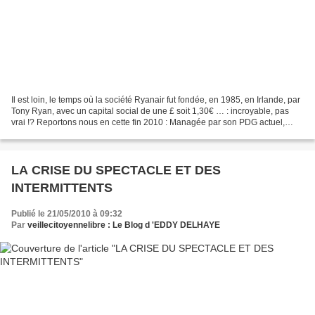
Il est loin, le temps où la société Ryanair fut fondée, en 1985, en Irlande, par
Tony Ryan, avec un capital social de une £ soit 1,30€ … : incroyable, pas
vrai !? Reportons nous en cette fin 2010 : Managée par son PDG actuel,
Michaël O’ Leary, Ryanair...
LA CRISE DU SPECTACLE ET DES
INTERMITTENTS
Publié le 21/05/2010 à 09:32
Par
veillecitoyennelibre : Le Blog d 'EDDY DELHAYE