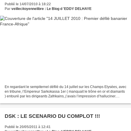
Publié le 14/07/2010 à 18:22
Par
veillecitoyennelibre : Le Blog d 'EDDY DELHAYE
En regardant le sempiternel défilé du 14 juillet sur les Champs Elysées, avec
en tribune, l’Empereur Sarkokassa 1er ( manquait le trône en or et diamants
) entouré par les dirigeants Zafrikains, j’avais l’impression d’halluciner.
Même le ciel se montra...
DSK : LE SCENARIO DU COMPLOT !!!
Publié le 20/05/2011 à 12:41