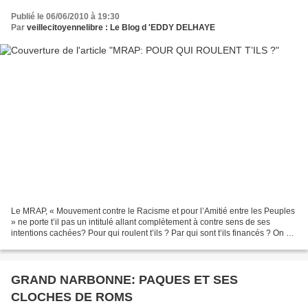
Publié le 06/06/2010 à 19:30
Par
veillecitoyennelibre : Le Blog d 'EDDY DELHAYE
Le MRAP, « Mouvement contre le Racisme et pour l’Amitié entre les Peuples
» ne porte t’il pas un intitulé allant complètement à contre sens de ses
intentions cachées? Pour qui roulent t’ils ? Par qui sont t’ils financés ? On est
en droit de se poser la...
GRAND NARBONNE: PAQUES ET SES
CLOCHES DE ROMS