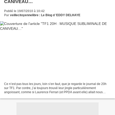
CANIVEAU…
Publié le 19/07/2010 à 10:42
Par
veillecitoyennelibre : Le Blog d 'EDDY DELHAYE
Ce n’est pas tous les jours, loin s’en faut, que je regarde le journal de 20h
sur TF1. Par contre, j’ai toujours trouvé leur jingle particulièrement
angoissant, comme si Laurence Ferrari (et PPDA avant elle) allait nous
annoncer de nouvelles catastrophes...