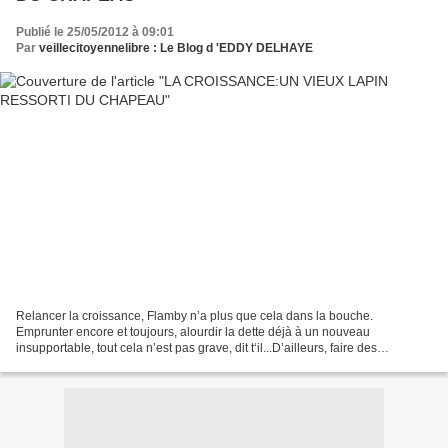
Publié le 25/05/2012 à 09:01
Par
veillecitoyennelibre : Le Blog d 'EDDY DELHAYE
Relancer la croissance, Flamby n’a plus que cela dans la bouche.
Emprunter encore et toujours, alourdir la dette déjà à un nouveau
insupportable, tout cela n’est pas grave, dit t‘il...D’ailleurs, faire des
économies, je donne l’exemple : je prends le...