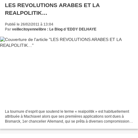
LES REVOLUTIONS ARABES ET LA
REALPOLITIK…
Publié le 26/02/2011 à 13:04
Par
veillecitoyennelibre : Le Blog d 'EDDY DELHAYE
La tournure d’esprit que soutend le terme « realpolitik » est habituellement
attribuée à Machiavel alors que ses premières applications sont dues à
Bismarck, 1er chancelier Allemand, qui se prêta à diverses compromissions
pour atteindre ses propres intérêts...