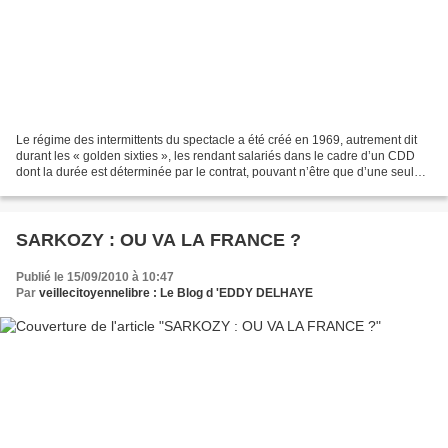
Le régime des intermittents du spectacle a été créé en 1969, autrement dit
durant les « golden sixties », les rendant salariés dans le cadre d’un CDD
dont la durée est déterminée par le contrat, pouvant n’être que d’une seule
journée. La somme de ces...
SARKOZY : OU VA LA FRANCE ?
Publié le 15/09/2010 à 10:47
Par
veillecitoyennelibre : Le Blog d 'EDDY DELHAYE