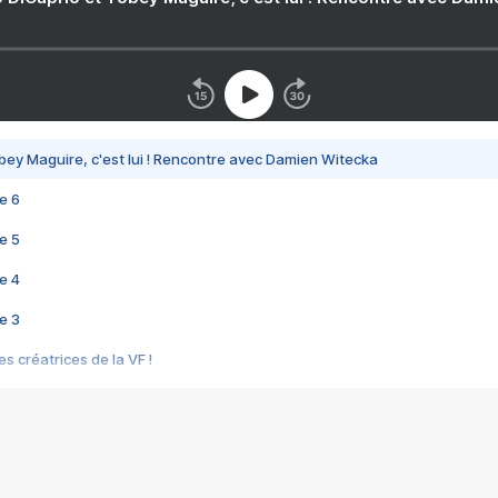
bey Maguire, c'est lui ! Rencontre avec Damien Witecka
e 6
e 5
e 4
e 3
s créatrices de la VF !
e 2
e 1
e Mektoub My Love arrive enfin ! Rencontre avec Shaïn Boumedine et Sal