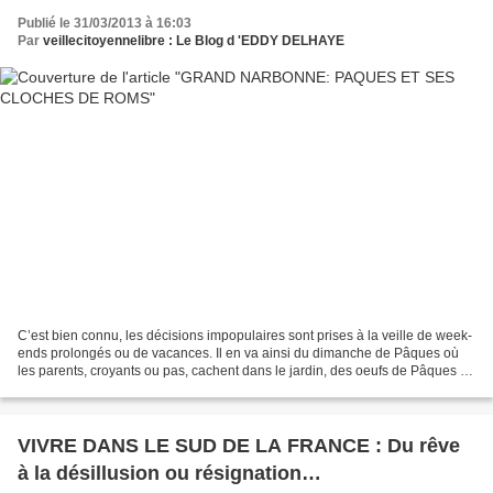
Publié le 31/03/2013 à 16:03
Par
veillecitoyennelibre : Le Blog d 'EDDY DELHAYE
C’est bien connu, les décisions impopulaires sont prises à la veille de week-
ends prolongés ou de vacances. Il en va ainsi du dimanche de Pâques où
les parents, croyants ou pas, cachent dans le jardin, des oeufs de Pâques en
chocolat, ou en carton, eux-mêmes...
VIVRE DANS LE SUD DE LA FRANCE : Du rêve
à la désillusion ou résignation…