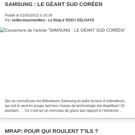
SAMSUNG : LE GÉANT SUD CORÉEN
Publié le 01/05/2012 à 18:30
Par
veillecitoyennelibre : Le Blog d 'EDDY DELHAYE
Qui ne connaît pas les téléviseurs Samsung et autre écrans d’ordinateurs,
qui ont le vent en poupe tant leur niveau de technologie est stupéfiant ! Et
pourtant… : Ce n’est qu’un morceau de glace par rapport à l’immense
iceberg économique, qui risque de...
MRAP: POUR QUI ROULENT T’ILS ?