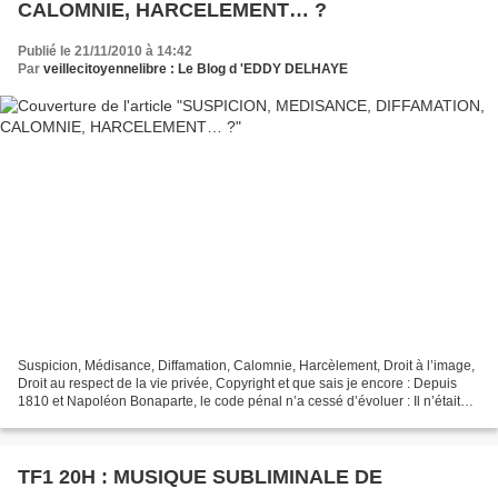
CALOMNIE, HARCELEMENT… ?
Publié le 21/11/2010 à 14:42
Par
veillecitoyennelibre : Le Blog d 'EDDY DELHAYE
Suspicion, Médisance, Diffamation, Calomnie, Harcèlement, Droit à l’image,
Droit au respect de la vie privée, Copyright et que sais je encore : Depuis
1810 et Napoléon Bonaparte, le code pénal n’a cessé d’évoluer : Il n’était
pas pour autant le premier,...
TF1 20H : MUSIQUE SUBLIMINALE DE