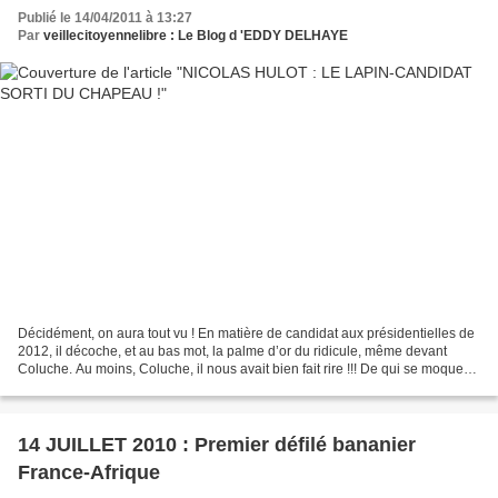
Publié le 14/04/2011 à 13:27
Par
veillecitoyennelibre : Le Blog d 'EDDY DELHAYE
Décidément, on aura tout vu ! En matière de candidat aux présidentielles de
2012, il décoche, et au bas mot, la palme d’or du ridicule, même devant
Coluche. Au moins, Coluche, il nous avait bien fait rire !!! De qui se moque
t’on ? Qu’il ait trouvé sa...
14 JUILLET 2010 : Premier défilé bananier
France-Afrique