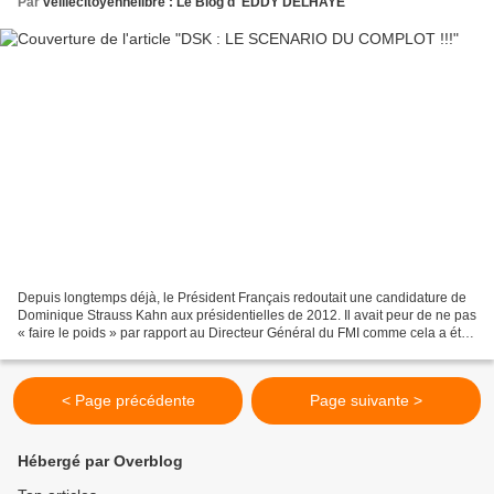
Par
veillecitoyennelibre : Le Blog d 'EDDY DELHAYE
Depuis longtemps déjà, le Président Français redoutait une candidature de
Dominique Strauss Kahn aux présidentielles de 2012. Il avait peur de ne pas
« faire le poids » par rapport au Directeur Général du FMI comme cela a été
le cas lors d’une ancienne...
< Page précédente
Page suivante >
Hébergé par Overblog