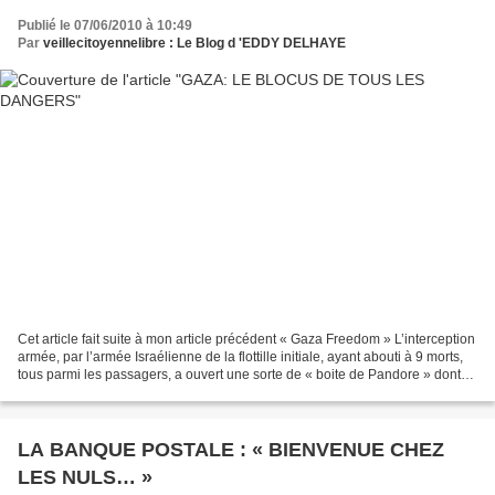
Publié le 07/06/2010 à 10:49
Par
veillecitoyennelibre : Le Blog d 'EDDY DELHAYE
Cet article fait suite à mon article précédent « Gaza Freedom » L’interception
armée, par l’armée Israélienne de la flottille initiale, ayant abouti à 9 morts,
tous parmi les passagers, a ouvert une sorte de « boite de Pandore » dont
on maîtrise mal les...
LA BANQUE POSTALE : « BIENVENUE CHEZ
LES NULS… »