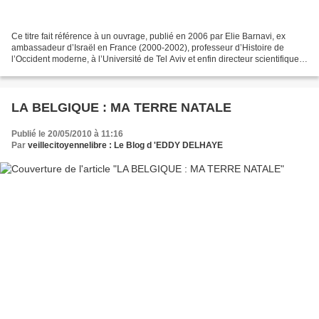
Ce titre fait référence à un ouvrage, publié en 2006 par Elie Barnavi, ex
ambassadeur d’Israël en France (2000-2002), professeur d’Histoire de
l’Occident moderne, à l’Université de Tel Aviv et enfin directeur scientifique
du musée de l’Europe à Bruxelles....
LA BELGIQUE : MA TERRE NATALE
Publié le 20/05/2010 à 11:16
Par
veillecitoyennelibre : Le Blog d 'EDDY DELHAYE