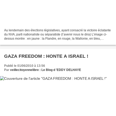
Au lendemain des élections législatives, ayant consacré la victoire éclatante
du NVA, parti nationaliste ou séparatiste (l’avenir nous le dira) L’image ci-
dessus montre : en jaune : la Flandre, en rouge, la Wallonie, en bleu,
l’agglomération Bruxelloise,...
GAZA FREEDOM : HONTE A ISRAEL !
Publié le 01/06/2010 à 13:56
Par
veillecitoyennelibre : Le Blog d 'EDDY DELHAYE