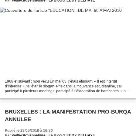
Par
veillecitoyennelibre : Le Blog d 'EDDY DELHAYE
1968 et suivant : mon vécu En mai 68, j’étais étudiant. « Il est interdit
d’interdire », tel était le slogan. Pris dans la mouvance estudiantine, j’ai
participé à plusieurs meetings, participé à l’élaboration de barricades : un
vécu affectif, une soif...
BRUXELLES : LA MANIFESTATION PRO-BURQA
ANNULEE
Publié le 23/05/2010 à 16:30
Par
veillecitoyennelibre : Le Blog d 'EDDY DELHAYE