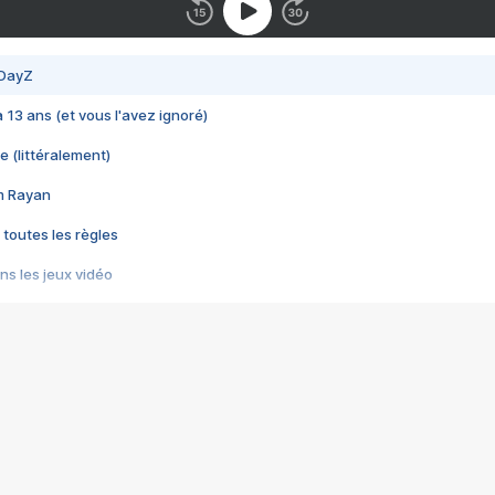
 DayZ
 a 13 ans (et vous l'avez ignoré)
e (littéralement)
im Rayan
 toutes les règles
s les jeux vidéo
us choquant de Rockstar ? - Le scandale BULLY
e plus moche de Steam
du RÊVE tourne au CAUCHEMAR
pendant 8 heures
it… à tort