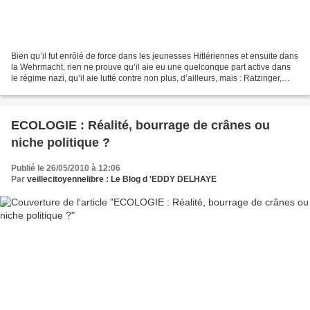
Bien qu’il fut enrôlé de force dans les jeunesses Hitlériennes et ensuite dans
la Wehrmacht, rien ne prouve qu’il aie eu une quelconque part active dans
le régime nazi, qu’il aie lutté contre non plus, d’ailleurs, mais : Ratzinger,
préfet du nouveau Saint...
ECOLOGIE : Réalité, bourrage de crânes ou
niche politique ?
Publié le 26/05/2010 à 12:06
Par
veillecitoyennelibre : Le Blog d 'EDDY DELHAYE