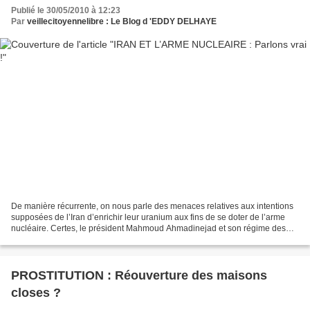
Publié le 30/05/2010 à 12:23
Par
veillecitoyennelibre : Le Blog d 'EDDY DELHAYE
De manière récurrente, on nous parle des menaces relatives aux intentions
supposées de l’Iran d’enrichir leur uranium aux fins de se doter de l’arme
nucléaire. Certes, le président Mahmoud Ahmadinejad et son régime des
Mollahs n’inspire ni la démocratie...
PROSTITUTION : Réouverture des maisons
closes ?