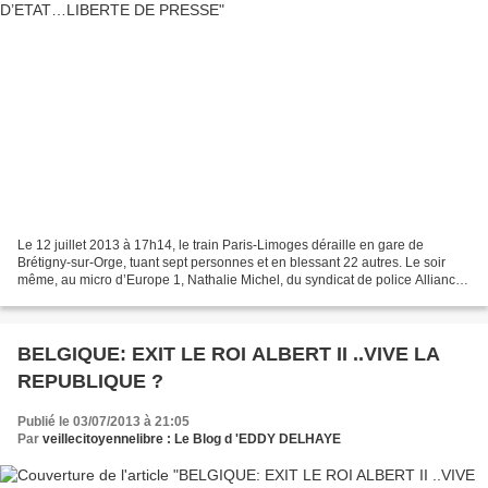
Le 12 juillet 2013 à 17h14, le train Paris-Limoges déraille en gare de
Brétigny-sur-Orge, tuant sept personnes et en blessant 22 autres. Le soir
même, au micro d’Europe 1, Nathalie Michel, du syndicat de police Alliance,
déclare : « À 17 heures 30, alors...
BELGIQUE: EXIT LE ROI ALBERT II ..VIVE LA
REPUBLIQUE ?
Publié le 03/07/2013 à 21:05
Par
veillecitoyennelibre : Le Blog d 'EDDY DELHAYE