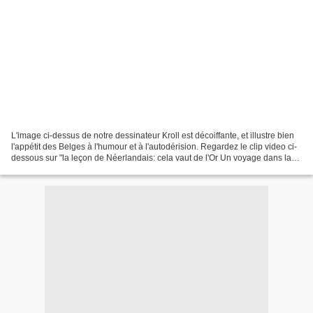
L'image ci-dessus de notre dessinateur Kroll est décoiffante, et illustre bien
l'appétit des Belges à l'humour et à l'autodérision. Regardez le clip video ci-
dessous sur "la leçon de Néerlandais: cela vaut de l'Or Un voyage dans la
Belgitude. Je décline...