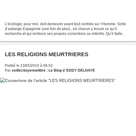
L’écologie, pour moi, doit demeurer avant tout centrée sur l’Homme. Sorte
d’auberge Espagnole (une fois de plus) , où chacun y trouve ce qu’il
recherche et qui renforce ses propres convictions ou intérêts. Qu’il faille
veiller à notre planète, c’est en...
LES RELIGIONS MEURTRIERES
Publié le 23/05/2010 à 08:52
Par
veillecitoyennelibre : Le Blog d 'EDDY DELHAYE