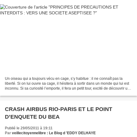
Un oiseau qui a toujours vécu en cage, s’y habitue : il ne connaît pas la
liberté. Si on lui ouvre sa cage, il hésitera à sortir dans un monde qui lui est
inconnu. Si sa curiosité l’emporte, il fera un petit tour, excité de découvrir un
nouvel espace,...
CRASH AIRBUS RIO-PARIS ET LE POINT
D’ENQUETE DU BEA
Publié le 29/05/2011 à 19:11
Par
veillecitoyennelibre : Le Blog d 'EDDY DELHAYE