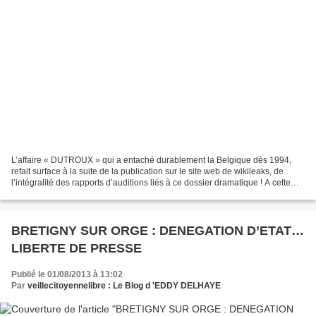
L’affaire « DUTROUX » qui a entaché durablement la Belgique dès 1994,
refait surface à la suite de la publication sur le site web de wikileaks, de
l’intégralité des rapports d’auditions liés à ce dossier dramatique ! A cette
époque, je vivais encore en...
BRETIGNY SUR ORGE : DENEGATION D’ETAT…
LIBERTE DE PRESSE
Publié le 01/08/2013 à 13:02
Par
veillecitoyennelibre : Le Blog d 'EDDY DELHAYE