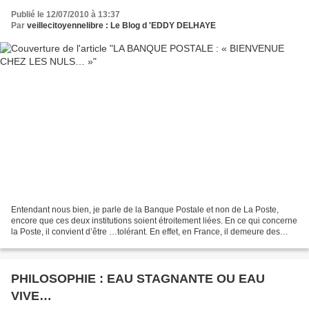
Publié le 12/07/2010 à 13:37
Par
veillecitoyennelibre : Le Blog d 'EDDY DELHAYE
Entendant nous bien, je parle de la Banque Postale et non de La Poste,
encore que ces deux institutions soient étroitement liées. En ce qui concerne
la Poste, il convient d’être …tolérant. En effet, en France, il demeure des
bureaux de Poste dans l’espace...
PHILOSOPHIE : EAU STAGNANTE OU EAU
VIVE…