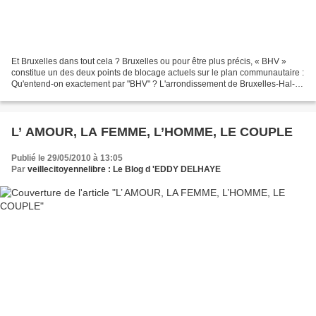
Et Bruxelles dans tout cela ? Bruxelles ou pour être plus précis, « BHV »
constitue un des deux points de blocage actuels sur le plan communautaire :
Qu'entend-on exactement par "BHV" ? L'arrondissement de Bruxelles-Hal-
Vilvorde réunit les 19 communes...
L’ AMOUR, LA FEMME, L’HOMME, LE COUPLE
Publié le 29/05/2010 à 13:05
Par
veillecitoyennelibre : Le Blog d 'EDDY DELHAYE