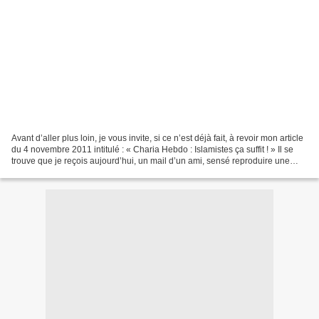
Avant d’aller plus loin, je vous invite, si ce n’est déjà fait, à revoir mon article
du 4 novembre 2011 intitulé : « Charia Hebdo : Islamistes ça suffit ! » Il se
trouve que je reçois aujourd’hui, un mail d’un ami, sensé reproduire une
réponse de Charlie...