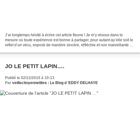
J’ai longtemps hésité à écrire cet article fleuve ! Je m’y résous dans le
mesure où toute expérience est bonne à partager, pour autant qu’elle soit le
reflet d’un vécu, exposé de manière sincère, réfléchie et non malveillante vis
à vis de personnes qui...
JO LE PETIT LAPIN….
Publié le 02/12/2010 à 10:13
Par
veillecitoyennelibre : Le Blog d 'EDDY DELHAYE