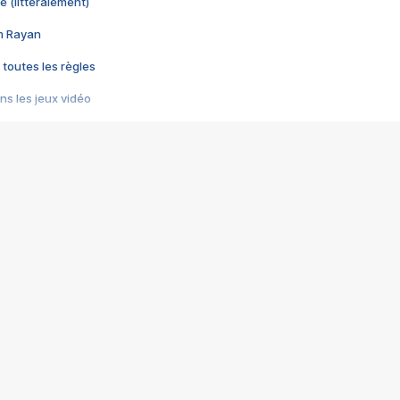
e (littéralement)
im Rayan
 toutes les règles
s les jeux vidéo
us choquant de Rockstar ? - Le scandale BULLY
e plus moche de Steam
du RÊVE tourne au CAUCHEMAR
pendant 8 heures
it… à tort
umiliés par un jeu vidéo
ire - Final Fantasy 8
ti un empire - Age of Empires
story DOFUS