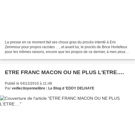
La presse en ce moment fait ses choux gras du procès intenté à Eric
Zemmour pour propos racistes …, et avant lui, le procès de Brice Hortefeux
pour les mêmes raisons, encore que les propos de ce dernier, à mes yeux
n’avaient aucun signifiant méritant...
ETRE FRANC MACON OU NE PLUS L'ETRE….
Publié le 04/12/2010 à 11:48
Par
veillecitoyennelibre : Le Blog d 'EDDY DELHAYE