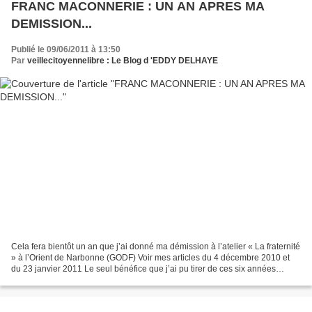
FRANC MACONNERIE : UN AN APRES MA
DEMISSION...
Publié le 09/06/2011 à 13:50
Par
veillecitoyennelibre : Le Blog d 'EDDY DELHAYE
Cela fera bientôt un an que j’ai donné ma démission à l’atelier « La fraternité
» à l’Orient de Narbonne (GODF) Voir mes articles du 4 décembre 2010 et
du 23 janvier 2011 Le seul bénéfice que j’ai pu tirer de ces six années
d’appartenance à cette « institution...