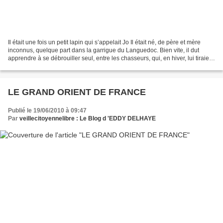
Il était une fois un petit lapin qui s’appelait Jo Il était né, de père et mère
inconnus, quelque part dans la garrigue du Languedoc. Bien vite, il dut
apprendre à se débrouiller seul, entre les chasseurs, qui, en hiver, lui tiraient
dessus. Il avait...
LE GRAND ORIENT DE FRANCE
Publié le 19/06/2010 à 09:47
Par
veillecitoyennelibre : Le Blog d 'EDDY DELHAYE