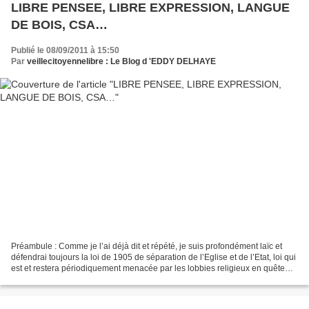
LIBRE PENSEE, LIBRE EXPRESSION, LANGUE
DE BOIS, CSA…
Publié le 08/09/2011 à 15:50
Par
veillecitoyennelibre : Le Blog d 'EDDY DELHAYE
Préambule : Comme je l’ai déjà dit et répété, je suis profondément laïc et
défendrai toujours la loi de 1905 de séparation de l’Eglise et de l’Etat, loi qui
est et restera périodiquement menacée par les lobbies religieux en quête
d’hégémonie, fut t’elle...