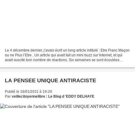
Le 4 décembre dernier, j’avais écrit un long article intitulé : Etre Franc Maçon
ou ne Plus l’Etre . Un article qui avait fait un mini buzz sur Internet, et qui
avait suscité bon nombre de réactions. Six semaines se sont écoulées
depuis lors, et mon regard...
LA PENSEE UNIQUE ANTIRACISTE
Publié le 16/01/2011 à 19:20
Par
veillecitoyennelibre : Le Blog d 'EDDY DELHAYE