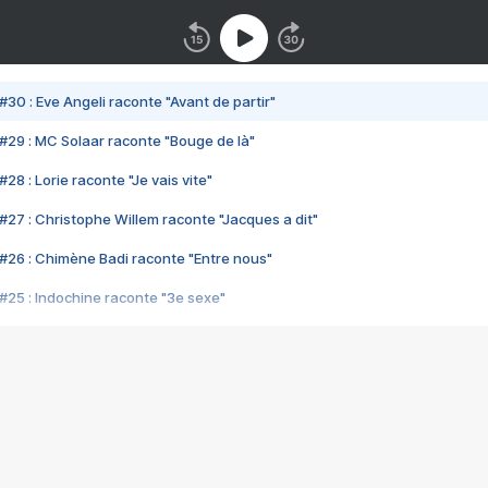
#30 : Eve Angeli raconte "Avant de partir"
#29 : MC Solaar raconte "Bouge de là"
28 : Lorie raconte "Je vais vite"
#27 : Christophe Willem raconte "Jacques a dit"
#26 : Chimène Badi raconte "Entre nous"
#25 : Indochine raconte "3e sexe"
#24 : Zaho raconte "C'est chelou"
#23 : Patrick Bruel raconte "Au café des délices"
#22 : Kyo raconte "Le chemin"
#21 : Nolwenn Leroy raconte "Cassé"