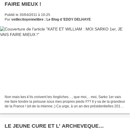
FAIRE MIEUX !
Publié le 30/04/2011 à 10:25
Par
veillecitoyennelibre : Le Blog d 'EDDY DELHAYE
Non mais kes k’ils croivent les Angliches…, que moi,…moi, Sarko 1er vais
me faire tondre la pelouse sous mes propres pieds !!?? Il y va de la grandeur
de la France ! (et de la mienne..) Ca urge, à un an des présidentielles 2012 !
Bon allez, on va arranger...
LE JEUNE CURE ET L’ ARCHEVEQUE…