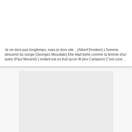
Je ne dors pas longtemps, mais je dors vite ...(Albert Einstein) L'homme
descend du songe (Georges Moustaki) Elle était belle comme la femme d'un
autre (Paul Morand) L'enfant est un fruit qu'on fit (leo Campion) C'est curieux,
se faire refaire les seins,...