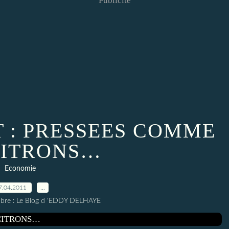
Publicité
 : PRESSEES COMME
CITRONS…
Economie
7.04.2011
…
elibre : Le Blog d 'EDDY DELHAYE