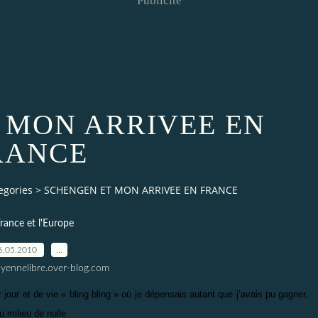
Publicité
 MON ARRIVEE EN
RANCE
egories
>
SCHENGEN ET MON ARRIVEE EN FRANCE
rance et l'Europe
6.05.2010
…
toyennelibre.over-blog.com
jour et de vie « bling bling » où je dépensais autant que j’avais pu gagner,
u milieu de nulle