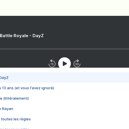
 Battle Royale - DayZ
 DayZ
 a 13 ans (et vous l'avez ignoré)
e (littéralement)
im Rayan
 toutes les règles