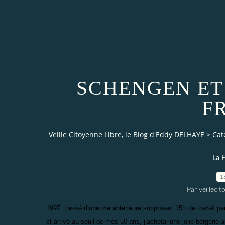
SCHENGEN ET
F
Veille Citoyenne Libre, le Blog d'Eddy DELHAYE
>
Cat
La F
1
Par veilleci
1997: Lassé d’une vie antérieure supposant 15h de travail par 
et arrivé au seuil de mes 50 ans, j’achetai une jolie bergerie a