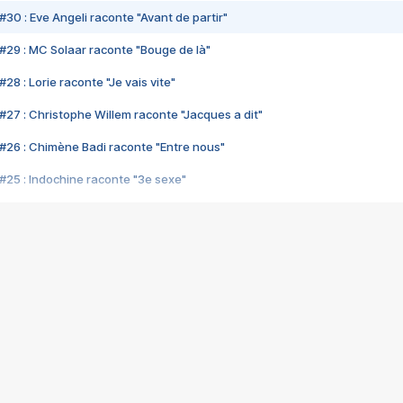
#30 : Eve Angeli raconte "Avant de partir"
#29 : MC Solaar raconte "Bouge de là"
28 : Lorie raconte "Je vais vite"
#27 : Christophe Willem raconte "Jacques a dit"
#26 : Chimène Badi raconte "Entre nous"
#25 : Indochine raconte "3e sexe"
#24 : Zaho raconte "C'est chelou"
#23 : Patrick Bruel raconte "Au café des délices"
#22 : Kyo raconte "Le chemin"
#21 : Nolwenn Leroy raconte "Cassé"
#20 : Patrick Hernandez raconte "Born to be alive"
#19 : Lorie raconte "Près de moi"