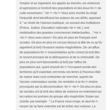
l'emploi et au logement, les appels au meurtre, les violences
et agressions à l'endroit des populations et des lieux<br /> de
culte musulmans ".<br /> <br /> Vous avez montré du doigt
l'impunité dont bénéficient les auteurs de ces délits, appelant
à " un réveil de l'opinion publique, un sursaut des institutions
(Police, Justice, Education nationale,<br /> etc.), une
mobilisation des grandes consciences intellectuelles…"<br />
<br /> Vous avez raison ! De plus en plus de Français sont
racistes. De plus en plus en ont par-dessus la tête de ce qu’ils
appellent (à tort) l'invasion islamo-maghrébine. De cet afflux
de populations<br /> inassimilables qu'ils croient (à tort) être
le ressort principal de la délinquance et de la criminalité. De
plus en plus sont épouvantés (à tort) par l'afflux de
populations qui, ayant chassé<br /> l'occupant raciste des
territoires qu'il exploitait, ont rendu ces terres à l'heureux état
de nature mais sont contraintes de chercher, auprès de
l'ancien colonisateur raciste, les remèdes à la<br /> misère
provoquée par la décolonisation.<br /> <br /> De plus en plus
de racistes ont (à tort) des idées de violence en entendant sur
les radios les poésies du groupe afro-maghrébin Sniper qui
chante, par exemple : " La France nous ronge, le seul<br />
moyen de se faire entendre est de brûler des voitures. La