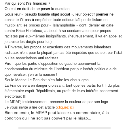
Par qui sont t’ils financés ?
On est en droit de se poser la question.
Sous leur « pseudo louable objet social », leur objectif premier ne
consiste t’il pas à
empêcher toute critique laïque de l'islam en
multipliant les procès pour « Islamophobie » dont, dernier en date,
contre Brice Hortefeux, a abouti à sa condamnation pour propos
racistes par eux-mêmes insignifiants. (heureusement, il va en appel et
je croise les doigts pour lui.)
A l’inverse, les propos et exactions des
mouvements islamistes
radicaux n'ont pour la plupart jamais été inquiétés que se soit par l'Etat
ou les associations anti racistes.
Pire : que les partis d’opposition de gauche approuvent la
condamnation du ministre de l’Intérieur par pur intérêt politique a de
quoi révulser, j’en ai la nausée !
Seule Marine Le Pen doit s’en faire les choux gras.
La France
sera en danger croissant, tant que les partis font fi du plus
élémentaire esprit Républicain, au profit de leurs intérêts bassement
électoraux !!!
Le MRAP, insidieusement, annonce la couleur de par son logo.
Je vous invite à lire cet article :
cliquez ici
Bien entendu, le MRAP peut laisser un commentaire, à la
condition qu'il ne soit pas couvert par le niqab...