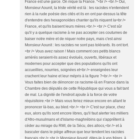
France est une garce. On nique la France. "<br /> <br /> Oui,
Monsieur Aounit, la triste vérité est là : les racistes n'entendent
rien à la rude poésie des cités et ils en ont par-dessus la tête
d'entendre des hexagonoïdes chanter qu'ils niquent la<br />
France, et qu'ils baisent leurs mères.<br /> <br /> C'est sûr
qu'il y a quelque racisme à ne pas accepter ces coutumes de
baiser notre mère et de niquer notre pays, mais c'est ainsi
Monsieur Aounit : les racistes ne sont pas tolérants. Ils ont tort.
<br /> Vous avez raison ! Mais comment ces petits blancs
arriérés seraient-ils assez évolués, ouverts, libéraux et
modernes pour accepter que des populations qu'ils ont
accueillies, nourries, soignées et<br /> enseignées leur
crachent leur haine et leur mépris à la figure ?<br /> <br />
Vous faites bien de dénoncer ce racisme-là en France dans la
Chambre des députés de cette République qui vous a fait tant
de mal. La dignité de l'endroit ajoute à la force de votre
réquisitoire.<br /> Mais vous feriez mieux encore en allant le
prononcer là-bas, au bled.<br /> <br /> C'est sur place, chez
eux, alors qu'ils sont encore libres, qu'il faut alerter les milliers
d'Afro-musulmans et d'islamo-maghrébins qui s'apprêtent à
céder au mirage du RMI, de la Sécu, des allocs,<br /> et à
basculer dans le piège affreux que leur tendent les racistes
français.<br /> <br /> Monsieur Aounit, dites-le à vos frères, à