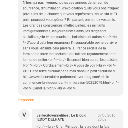
N'hésitez pas : vengez toutes ces années de terreur, de
souffrance, d'humiliation, d'exploitation qu'ils vous ont infligée:
privez-les de la chance que vous représentez.<br /> <br /> Et
puis, pourquoi vous gêner ? En partant, emmenez vos amis.
Les grandes consciences intellectuelles, les militants
immigrationnistes, les journalistes amis, les dirigeants
socialistes,<br /> communistes, trotskistes et autres.<br /> <br
/> D'abord cela leur épargnera l'insupportable peine de vivre
sans vous, ensuite cela privera la France raciste de la
formidable force intellectuelle qui fait son rayonnement dans
le monde entier.<br /> <br /> Ils seront bien punis, les racistes
!<br /> <br /> Cordialement<br /> A vous de voir !<br /> <br />
PB : Cette lettre circulait par e.mail dans un petit circuit<br />
http://www.observatoire-parlement.over-blog.com/article-
commencer-la-rigueur-par-l-immigration-50212079.html<br />
<br /> GandHalf<br /> <br /> <br />
Répondre
V
veillecitoyennelibre : Le Blog d
07/06/2010
'EDDY DELHAYE
20:02
<br /> <br /> Cher Philippe : la lettre dont tu fais