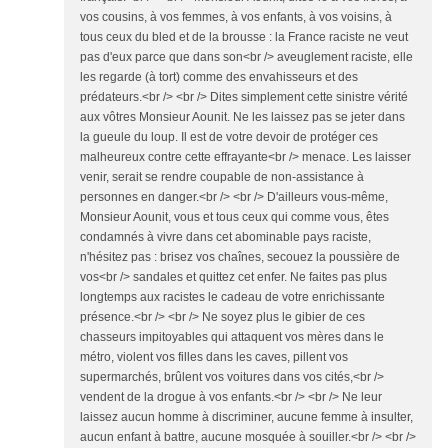
vos cousins, à vos femmes, à vos enfants, à vos voisins, à
tous ceux du bled et de la brousse : la France raciste ne veut
pas d'eux parce que dans son<br /> aveuglement raciste, elle
les regarde (à tort) comme des envahisseurs et des
prédateurs.<br /> <br /> Dites simplement cette sinistre vérité
aux vôtres Monsieur Aounit. Ne les laissez pas se jeter dans
la gueule du loup. Il est de votre devoir de protéger ces
malheureux contre cette effrayante<br /> menace. Les laisser
venir, serait se rendre coupable de non-assistance à
personnes en danger.<br /> <br /> D'ailleurs vous-même,
Monsieur Aounit, vous et tous ceux qui comme vous, êtes
condamnés à vivre dans cet abominable pays raciste,
n'hésitez pas : brisez vos chaînes, secouez la poussière de
vos<br /> sandales et quittez cet enfer. Ne faites pas plus
longtemps aux racistes le cadeau de votre enrichissante
présence.<br /> <br /> Ne soyez plus le gibier de ces
chasseurs impitoyables qui attaquent vos mères dans le
métro, violent vos filles dans les caves, pillent vos
supermarchés, brûlent vos voitures dans vos cités,<br />
vendent de la drogue à vos enfants.<br /> <br /> Ne leur
laissez aucun homme à discriminer, aucune femme à insulter,
aucun enfant à battre, aucune mosquée à souiller.<br /> <br />