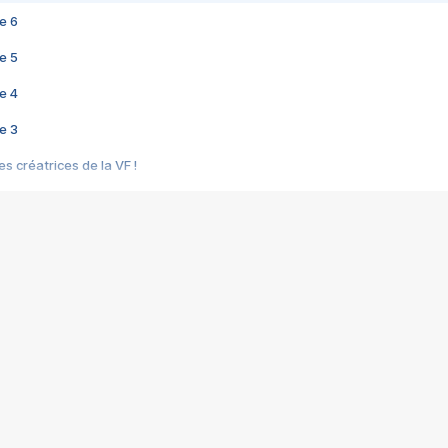
e 6
e 5
e 4
e 3
s créatrices de la VF !
e 2
e 1
e Mektoub My Love arrive enfin ! Rencontre avec Shaïn Boumedine et Sal
i : après Toni en famille
elle réalise le bouleversant Dites lui que je l'aime
ais ! Rencontre autour de Vie privée de Rebecca Zlotowski
 de Marguerite, Grave... Rencontre avec Ella Rumpf