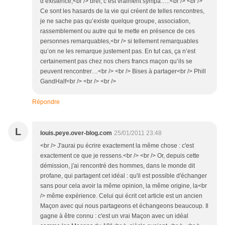
d’existence,<br /> bref, c’est vraiment sympa…..<br /> <br />
Ce sont les hasards de la vie qui créent de telles rencontres,
je ne sache pas qu’existe quelque groupe, association,
rassemblement ou autre qui te mette en présence de ces
personnes remarquables,<br /> si tellement remarquables
qu’on ne les remarque justement pas. En tut cas, ça n’est
certainement pas chez nos chers francs maçon qu’ils se
peuvent rencontrer…<br /> <br /> Bises à partager<br /> Phill
GandHalf<br /> <br /> <br />
Répondre
L
louis.peye.over-blog.com
25/01/2011 23:48
<br /> J'aurai pu écrire exactement la même chose : c'est
exactement ce que je ressens.<br /> <br /> Or, depuis cette
démission, j'ai rencontré des hommes, dans le monde dit
profane, qui partagent cet idéal : qu'il est possible d'échanger
sans pour cela avoir la même opinion, la même origine, la<br
/> même expérience. Celui qui écrit cet article est un ancien
Maçon avec qui nous partageons et échangeons beaucoup. Il
gagne à être connu : c'est un vrai Maçon avec un idéal