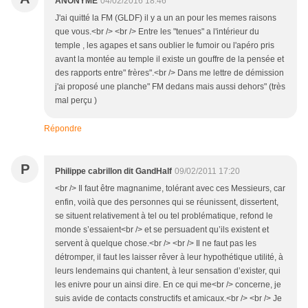
ANONYME
04/02/2016 18:46
J'ai quitté la FM (GLDF) il y a un an pour les memes raisons
que vous.<br /> <br /> Entre les "tenues" a l'intérieur du
temple , les agapes et sans oublier le fumoir ou l'apéro pris
avant la montée au temple il existe un gouffre de la pensée et
des rapports entre" frères".<br /> Dans me lettre de démission
j'ai proposé une planche" FM dedans mais aussi dehors" (très
mal perçu )
Répondre
P
Philippe cabrillon dit GandHalf
09/02/2011 17:20
<br /> Il faut être magnanime, tolérant avec ces Messieurs, car
enfin, voilà que des personnes qui se réunissent, dissertent,
se situent relativement à tel ou tel problématique, refond le
monde s’essaient<br /> et se persuadent qu’ils existent et
servent à quelque chose.<br /> <br /> Il ne faut pas les
détromper, il faut les laisser rêver à leur hypothétique utilité, à
leurs lendemains qui chantent, à leur sensation d’exister, qui
les enivre pour un ainsi dire. En ce qui me<br /> concerne, je
suis avide de contacts constructifs et amicaux.<br /> <br /> Je