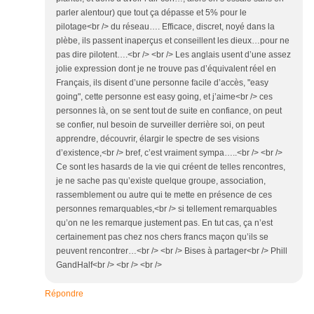
parler alentour) que tout ça dépasse et 5% pour le
pilotage<br /> du réseau…. Efficace, discret, noyé dans la
plèbe, ils passent inaperçus et conseillent les dieux…pour ne
pas dire pilotent….<br /> <br /> Les anglais usent d’une assez
jolie expression dont je ne trouve pas d’équivalent réel en
Français, ils disent d’une personne facile d’accès, "easy
going", cette personne est easy going, et j’aime<br /> ces
personnes là, on se sent tout de suite en confiance, on peut
se confier, nul besoin de surveiller derrière soi, on peut
apprendre, découvrir, élargir le spectre de ses visions
d’existence,<br /> bref, c’est vraiment sympa…..<br /> <br />
Ce sont les hasards de la vie qui créent de telles rencontres,
je ne sache pas qu’existe quelque groupe, association,
rassemblement ou autre qui te mette en présence de ces
personnes remarquables,<br /> si tellement remarquables
qu’on ne les remarque justement pas. En tut cas, ça n’est
certainement pas chez nos chers francs maçon qu’ils se
peuvent rencontrer…<br /> <br /> Bises à partager<br /> Phill
GandHalf<br /> <br /> <br />
Répondre