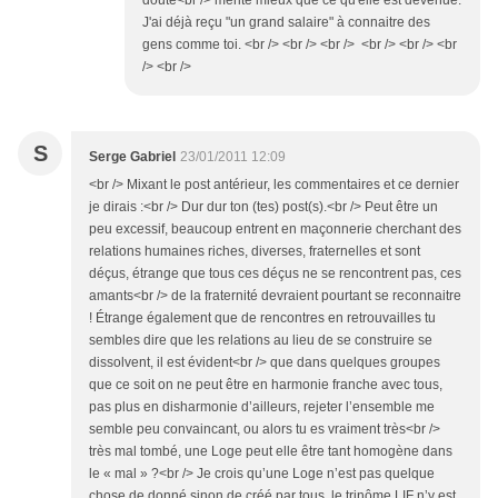
doute<br /> mérité mieux que ce qu'elle est devenue.
J'ai déjà reçu "un grand salaire" à connaitre des
gens comme toi. <br /> <br /> <br /> <br /> <br /> <br
/> <br />
S
Serge Gabriel
23/01/2011 12:09
<br /> Mixant le post antérieur, les commentaires et ce dernier
je dirais :<br /> Dur dur ton (tes) post(s).<br /> Peut être un
peu excessif, beaucoup entrent en maçonnerie cherchant des
relations humaines riches, diverses, fraternelles et sont
déçus, étrange que tous ces déçus ne se rencontrent pas, ces
amants<br /> de la fraternité devraient pourtant se reconnaitre
! Étrange également que de rencontres en retrouvailles tu
sembles dire que les relations au lieu de se construire se
dissolvent, il est évident<br /> que dans quelques groupes
que ce soit on ne peut être en harmonie franche avec tous,
pas plus en disharmonie d’ailleurs, rejeter l’ensemble me
semble peu convaincant, ou alors tu es vraiment très<br />
très mal tombé, une Loge peut elle être tant homogène dans
le « mal » ?<br /> Je crois qu’une Loge n’est pas quelque
chose de donné sinon de créé par tous, le trinôme LIF n’y est