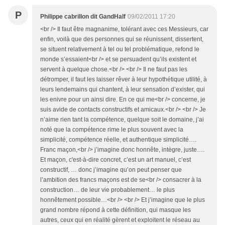
P
Philippe cabrillon dit GandHalf
09/02/2011 17:20
<br /> Il faut être magnanime, tolérant avec ces Messieurs, car
enfin, voilà que des personnes qui se réunissent, dissertent,
se situent relativement à tel ou tel problématique, refond le
monde s’essaient<br /> et se persuadent qu’ils existent et
servent à quelque chose.<br /> <br /> Il ne faut pas les
détromper, il faut les laisser rêver à leur hypothétique utilité, à
leurs lendemains qui chantent, à leur sensation d’exister, qui
les enivre pour un ainsi dire. En ce qui me<br /> concerne, je
suis avide de contacts constructifs et amicaux.<br /> <br /> Je
n’aime rien tant la compétence, quelque soit le domaine, j’ai
noté que la compétence rime le plus souvent avec la
simplicité, compétence réelle, et authentique simplicité….
Franc maçon,<br /> j’imagine donc honnête, intègre, juste….
Et maçon, c'est-à-dire concret, c’est un art manuel, c’est
constructif, … donc j’imagine qu’on peut penser que
l’ambition des francs maçons est de se<br /> consacrer à la
construction… de leur vie probablement… le plus
honnêtement possible…<br /> <br /> Et j’imagine que le plus
grand nombre répond à cette définition, qui masque les
autres, ceux qui en réalité gèrent et exploitent le réseau au