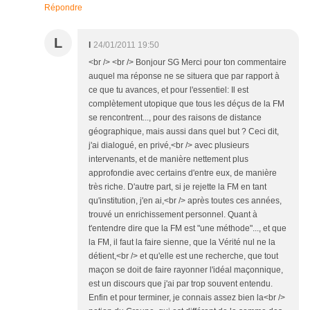
Répondre
L
l
24/01/2011 19:50
<br /> <br /> Bonjour SG Merci pour ton commentaire
auquel ma réponse ne se situera que par rapport à
ce que tu avances, et pour l'essentiel: Il est
complètement utopique que tous les déçus de la FM
se rencontrent..., pour des raisons de distance
géographique, mais aussi dans quel but ? Ceci dit,
j'ai dialogué, en privé,<br /> avec plusieurs
intervenants, et de manière nettement plus
approfondie avec certains d'entre eux, de manière
très riche. D'autre part, si je rejette la FM en tant
qu'institution, j'en ai,<br /> après toutes ces années,
trouvé un enrichissement personnel. Quant à
t'entendre dire que la FM est "une méthode"..., et que
la FM, il faut la faire sienne, que la Vérité nul ne la
détient,<br /> et qu'elle est une recherche, que tout
maçon se doit de faire rayonner l'idéal maçonnique,
est un discours que j'ai par trop souvent entendu.
Enfin et pour terminer, je connais assez bien la<br />