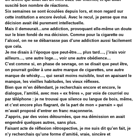
suscité bon nombre de réactions.
Six semaines se sont écoulées depuis lors, et mon regard sur
cette institution a encore évolué. Avec le recul, je pense que ma
décision avait été purement intellectuelle.
Mais il demeurait…une addiction, provoquant elle-même un doute
sur le bien fondé de ma décision. Comme pour la cigarette ou
l’alcool, on ne se débarrasse pas d’une addiction aussi facilement
que cela.
Je me disais à l’époque que peut-être…, plus tard…, j’irais voir
ailleurs…, une autre loge…, voir une autre obédience…
C’est comme si, en phase de sevrage, on se disait que peut être,
on pourrait goûter à une autre marque de cigarettes, une autre
marque de whisky…, qui serait moins nuisible, tout en apaisant le
manque, les vieilles habitudes, les vieux réflexes.
Bien que m’en défendant, je recherchais encore et encore, le
dialogue, l’amitié, avec mes « ex frères », par voie de courriel ou
par téléphone : je ne trouvai que silence ou langue de bois, même,
et c’est encore plus flagrant, de la part de mon « parrain » qui
m’avait proposé d’entrer en franc maçonnerie.
J’appris, par des voies détournées, que ma démission en avait
engendré quelques autres, sans plus.
Faisant acte de réflexion rétrospective, je me suis dit qu’en fait, je
n’y recherchais qu’une forme d’amitié, vraie, sincère et