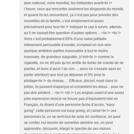
plan national, voire mondial, les lobbyistes avant<br />
l’heure, ceux qui rencontre aisément les dirigeants du monde,
et quand ils les rencontrent, ça n’est pas pour prendre des
nouvelles de la famille, c’est simplement et assez
précisément pour leur<br /> indiquer le cap à suivre, attendu
qu’il ne saurait être question d’autres options….<br /> <br />
Alors c’est probablement 95% d’une naïve piétaille
intimement persuadée d’exister, comptant en son sein
quelque ambition parfois inavouable à tout le moins
inavouée, de grandeur supputée, (c’est<br /> comme la
cigarette, on ne dit pas qu’on arrête de fumer de crainte de se
planter, et donc d’avoir l’air con…, alors on s’essaie sans en
parler alentour) que tout ça dépasse et 5% pour le
pilotage<br /> du réseau…. Efficace, discret, noyé dans la
plèbe, ils passent inaperçus et conseillent les dieux…pour ne
pas dire pilotent….<br /> <br /> Les anglais usent d’une assez
jolie expression dont je ne trouve pas d’équivalent réel en
Français, ils disent d’une personne facile d’accès, "easy
going", cette personne est easy going, et j’aime<br /> ces
personnes là, on se sent tout de suite en confiance, on peut
se confier, nul besoin de surveiller derrière soi, on peut
apprendre, découvrir, élargir le spectre de ses visions