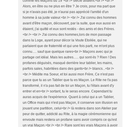
comme les Maçons du 19°<br /> siècle avaient.<br /> <br />
Alors, en être ou ne plus en être ? Je crois, pour ma part que
si je n'avais pas été, je n'aurai pas apprécié l'amitié d'un
homme à sa juste valeur.<br /> <br /> J'ai connu des hommes
avant d'être maçon, découvert, par la suite, que eux aussi en
étaient, j'ai quitté et eux sont restés - des amis et des Frères.
<br /> <br /> J'ai connu des hommes,lors de mon passage
dans la Loge, ayant pour décor la Voute Etoilée, qui ne
parlaient que de fraternité et qui une fois parti, ne m'ont plus
connu..... sauf que quelque rares<br /> Maçons avec qui je
partage cet idéal. Mais les autres...... qui sont-ils ? Rien ! Des
profanes déguisés, masqué derrière leur tablier, les mains,
parfois sales, habritées dans des gants<br /> blancs...<br />
<br /> Médite ma Soeur, et toi aussi mon Frère, Ce n'est pas
parce que tu as un Tablier que tu es Maçon. Le Rite ne t'a pas
transformé, il n'a pas fait de toi un Maçon, tu l'étais avant d'y
entrer et en<br /> sortant, tu le seras encore. Cependant tu
auras acquis de l'expérience. Quant à celui qui a un Tablier,
un Office mais qui n'est pas Maçon, il conserve son illusion en
jouant une partition, celui<br /> là restera dans son Atelier par
peur de quitter, addicté au Rite, à la magie cérémonienne qui
envoute mais restera un profane sans avoir compris ce qu'est
un vrai Maçon.<br /> <br /> Rare sont les vrais Maçons à avoir