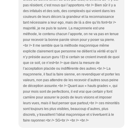
pas résident, c’est nous qui l’apportons.<br /> Bien sûr il y a
des infatués et des sots, des complexés qui voient dans les
couleurs de leurs décors la grandeur et la reconnaissance
tant nécessaire a leur ego, mais de là a dire qu’ils font<br />
majorité, je ne puis te suivre. La maçonnerie est une
méthode, le contenu chacun l’apporte, on ne va pas en tenue
pour recevoir la bonne parole sinon pour y poser sa pierre.
<br /> Il me semble que la méthode maçonnique même
explicite clairement que personne ne détient la vérité et qu’il
n’y préside aucun guru ! Et si certain se croient investi de quoi
que ce soit, ce n’est<br /> que dans la mesure de
l’acceptation placide ou indifférente des autres.<br /> La
maçonnerie, il faut la faire sienne, en revendiquer et porter les
valeurs, non pas attendre de les recevoir d’autres sous peine
de déception assurée.<br /> Quant aux « hauts grades », qui
pour mois sont de perfections, il est vrai que certain y font
carrière pour assurer le poids de leurs visions et imposer
leurs vues, mais il faut penser que partout,<br /> ces minorités
sont toujours les plus visibles, beaucoup d’autres, plus
discrets, y travaillent l’idéal maçonnique et s’évertuent à le
faire rayonner.<br /> SG<br /> <br /> <br />