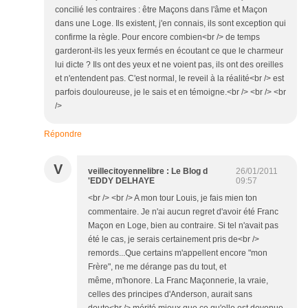
concilié les contraires : être Maçons dans l'âme et Maçon
dans une Loge. Ils existent, j'en connais, ils sont exception qui
confirme la règle. Pour encore combien<br /> de temps
garderont-ils les yeux fermés en écoutant ce que le charmeur
lui dicte ? Ils ont des yeux et ne voient pas, ils ont des oreilles
et n'entendent pas. C'est normal, le reveil à la réalité<br /> est
parfois douloureuse, je le sais et en témoigne.<br /> <br /> <br
/>
Répondre
V
veillecitoyennelibre : Le Blog d
26/01/2011
'EDDY DELHAYE
09:57
<br /> <br /> A mon tour Louis, je fais mien ton
commentaire. Je n'ai aucun regret d'avoir été Franc
Maçon en Loge, bien au contraire. Si tel n'avait pas
été le cas, je serais certainement pris de<br />
remords...Que certains m'appellent encore "mon
Frère", ne me dérange pas du tout, et
même, m'honore. La Franc Maçonnerie, la vraie,
celles des principes d'Anderson, aurait sans