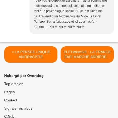
notion du Groupe, qui est différent de la somme des
individus qui le composent: cela fut mon métier, en
tant que psychologue social. Nulle institution ne
peut revendiquer l'exclusivité<br /> de La Libre
Pensée : j'en ai fait usage et toi aussi, et t'en
remercie. <br /> <br /> <br /> <br />
< LA PENSEE UNIQUE
EUTHANASIE : LA FRANCE
ANTIRACISTE
FAIT MARCHE ARRIERE…
>
Hébergé par Overblog
Top articles
Pages
Contact
Signaler un abus
C.G.U.