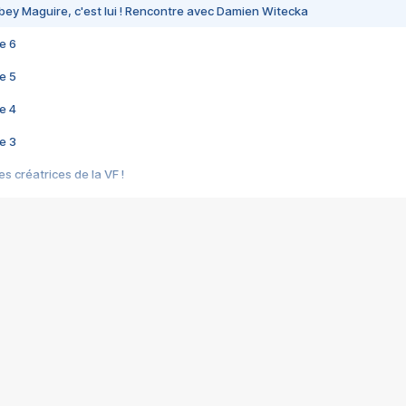
bey Maguire, c'est lui ! Rencontre avec Damien Witecka
e 6
e 5
e 4
e 3
s créatrices de la VF !
e 2
e 1
e Mektoub My Love arrive enfin ! Rencontre avec Shaïn Boumedine et Sal
i : après Toni en famille
elle réalise le bouleversant Dites lui que je l'aime
ais ! Rencontre autour de Vie privée de Rebecca Zlotowski
 de Marguerite, Grave... Rencontre avec Ella Rumpf