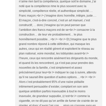
n’aime rien tant la compétence, quelque soit le domaine, j’ai
noté que la compétence rime le plus souvent avec la
simplicité, compétence réelle, et authentique simplicité….
Franc maçon,<br /> j’imagine donc honnête, intègre, juste….
Et maçon, c'est-à-dire concret, c’est un art manuel, c’est
constructif, … donc j’imagine qu’on peut penser que
l’ambition des francs maçons est de se<br /> consacrer à la
construction… de leur vie probablement… le plus
honnêtement possible…<br /> <br /> Et j’imagine que le plus
grand nombre répond à cette définition, qui masque les
autres, ceux qui en réalité gèrent et exploitent le réseau au
plan national, voire mondial, les lobbyistes avant<br />
l’heure, ceux qui rencontre aisément les dirigeants du monde,
et quand ils les rencontrent, ça n’est pas pour prendre des
nouvelles de la famille, c’est simplement et assez
précisément pour leur<br /> indiquer le cap à suivre, attendu
qu’il ne saurait être question d’autres options….<br /> <br />
Alors c’est probablement 95% d’une naïve piétaille
intimement persuadée d’exister, comptant en son sein
quelque ambition parfois inavouable à tout le moins
inavouée, de grandeur supputée, (c’est<br /> comme la
cigarette, on ne dit pas qu’on arrête de fumer de crainte de se
planter, et donc d’avoir l’air con…, alors on s’essaie sans en