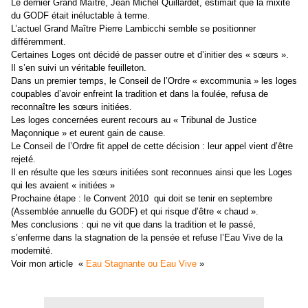
Le dernier Grand Maître, Jean Michel Quillardet, estimait que la mixité
du GODF était inéluctable à terme.
L’actuel Grand Maître Pierre Lambicchi semble se positionner
différemment.
Certaines Loges ont décidé de passer outre et d’initier des « sœurs ».
Il s’en suivi un véritable feuilleton.
Dans un premier temps, le Conseil de l’Ordre « excommunia » les loges
coupables d’avoir enfreint la tradition et dans la foulée, refusa de
reconnaître les sœurs initiées.
Les loges concernées eurent recours au « Tribunal de Justice
Maçonnique » et eurent gain de cause.
Le Conseil de l’Ordre fit appel de cette décision : leur appel vient d’être
rejeté.
Il en résulte que les sœurs initiées sont reconnues ainsi que les Loges
qui les avaient « initiées »
Prochaine étape : le Convent 2010
qui doit se tenir en septembre
(Assemblée annuelle du GODF) et qui risque d’être « chaud ».
Mes conclusions : qui ne vit que dans la tradition et le passé,
s’enferme dans la stagnation de la pensée et refuse l’Eau Vive de la
modernité.
Voir mon article
«
Eau Stagnante ou Eau Vive
»