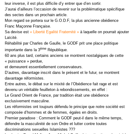
leur inverse, il est plus difficile d’y entrer que d’en sortir.
J’aurai d’ailleurs l’occasion de revenir sur la problématique spécifique
des sectes dans un prochain article.
Mon regard se portera sur le G.O.D.F, la plus ancienne obédience
Franc Maçonne Française.
Sa devise est
« Liberté Egalité Fraternité »
à laquelle on pourrait ajouter
Laïcité.
Réhabilité par Charles de Gaulle, le GODF prit une place politique
ème
importante dans la 3
République.
60 ans plus tard, certains anciens se montrent nostalgiques de cette
« puissance » perdue,
et demeurent essentiellement conservateurs.
D’autres, davantage inscrit dans le présent et le futur, se montrent
davantage réformistes.
Entre autres, le débat sur le mixité de l’Obédience fait rage et est
devenu un véritable feuilleton à rebondissements, en effet :
Le Grand Orient de France, par tradition était une obédience
exclusivement masculine.
Les réformistes ont toujours défendu le principe que notre société est
composée d’hommes et de femmes, égales en droits.
Premier paradoxe : Comment le GODF peut-il dans le même temps,
défendre la masculinité de son Ordre et lutter contre toutes
discriminations sexuelles Islamistes ???