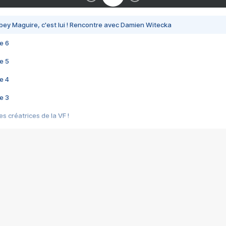
bey Maguire, c'est lui ! Rencontre avec Damien Witecka
e 6
e 5
e 4
e 3
s créatrices de la VF !
e 2
e 1
e Mektoub My Love arrive enfin ! Rencontre avec Shaïn Boumedine et Sal
i : après Toni en famille
elle réalise le bouleversant Dites lui que je l'aime
ais ! Rencontre autour de Vie privée de Rebecca Zlotowski