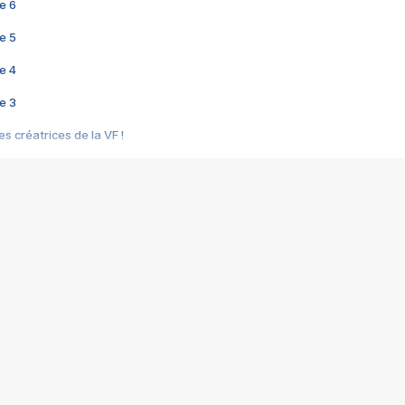
e 6
e 5
e 4
e 3
s créatrices de la VF !
e 2
e 1
e Mektoub My Love arrive enfin ! Rencontre avec Shaïn Boumedine et Sal
i : après Toni en famille
elle réalise le bouleversant Dites lui que je l'aime
ais ! Rencontre autour de Vie privée de Rebecca Zlotowski
 de Marguerite, Grave... Rencontre avec Ella Rumpf
 Les Rêveurs, un film intime sur la santé mentale