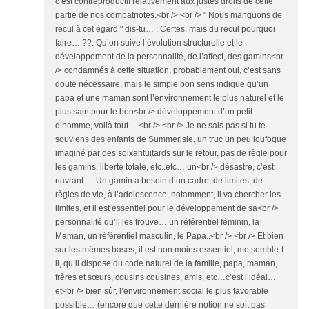
c’est contreproductif relativement aux justes droits de cette
partie de nos compatriotes.<br /> <br /> " Nous manquons de
recul à cet égard " dis-tu… : Certes, mais du recul pourquoi
faire… ??. Qu’on suive l’évolution structurelle et le
développement de la personnalité, de l’affect, des gamins<br
/> condamnés à cette situation, probablement oui, c’est sans
doute nécessaire, mais le simple bon sens indique qu’un
papa et une maman sont l’environnement le plus naturel et le
plus sain pour le bon<br /> développement d’un petit
d’homme, voilà tout….<br /> <br /> Je ne sais pas si tu te
souviens des enfants de Summerisle, un truc un peu loufoque
imaginé par des soixantuitards sur le retour, pas de règle pour
les gamins, liberté totale, etc..etc… un<br /> désastre, c’est
navrant…. Un gamin a besoin d’un cadre, de limites, de
règles de vie, à l’adolescence, notamment, il va chercher les
limites, et il est essentiel pour le développement de sa<br />
personnalité qu’il les trouve… un référentiel féminin, la
Maman, un référentiel masculin, le Papa..<br /> <br /> Et bien
sur les mêmes bases, il est non moins essentiel, me semble-t-
il, qu’il dispose du code naturel de la famille, papa, maman,
frères et sœurs, cousins cousines, amis, etc…c’est l’idéal…
et<br /> bien sûr, l’environnement social le plus favorable
possible… (encore que cette dernière notion ne soit pas