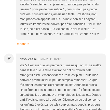
tout<br /> simplement, et je ne veux surtout pas parler ici du
fameux " principe de précaution ".., non, surtout pas, parce
qu’alors, nous n’aurions jamais rien tenté…c’est clair, non,
mon propos en appelle<br /> au simple bon sens paysan…,
toutes les frontières ne doivent pas être franchies…<br /> <br
/> Bon, ce n’est pas tout, la vie continue.<br /> A plus… et
prenez soin de vous.<br /> Phill GandHalf<br /> <br /> <br />
Répondre
P
phsoucasse
02/07/2011 16:13
<br /> Il est sur que les premiers humains qui ont du se mettre
dans la tête que la terre était ronde ont du trouver cela
étrange: il est tellement évident qu'elle est plate! Toute idée
nouvelle prend un<br /> peu de temps a s'imposer. Ce que
réclament les homos c'est comme le dit Gandhalf le droit à
l’indifférence c'est a dire a la non différence, à l'égalité totale
surtout das les domaines<br /> juridiques,fiscaux, etc. D'autre
part, j'avais comme toi quelque réticence en ce qui concerne
les enfants élevés par de tels couples mais depuis, plusieurs
études psy ont montré que cela n'avait<br /> pas provoqué de