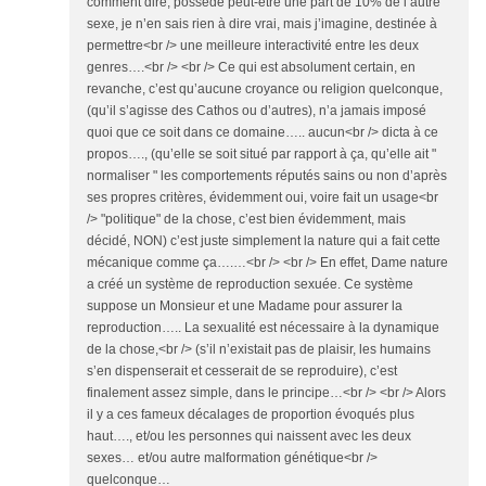
comment dire, possède peut-être une part de 10% de l’autre
sexe, je n’en sais rien à dire vrai, mais j’imagine, destinée à
permettre<br /> une meilleure interactivité entre les deux
genres….<br /> <br /> Ce qui est absolument certain, en
revanche, c’est qu’aucune croyance ou religion quelconque,
(qu’il s’agisse des Cathos ou d’autres), n’a jamais imposé
quoi que ce soit dans ce domaine….. aucun<br /> dicta à ce
propos…., (qu’elle se soit situé par rapport à ça, qu’elle ait "
normaliser " les comportements réputés sains ou non d’après
ses propres critères, évidemment oui, voire fait un usage<br
/> "politique" de la chose, c’est bien évidemment, mais
décidé, NON) c’est juste simplement la nature qui a fait cette
mécanique comme ça….…<br /> <br /> En effet, Dame nature
a créé un système de reproduction sexuée. Ce système
suppose un Monsieur et une Madame pour assurer la
reproduction….. La sexualité est nécessaire à la dynamique
de la chose,<br /> (s’il n’existait pas de plaisir, les humains
s’en dispenserait et cesserait de se reproduire), c’est
finalement assez simple, dans le principe…<br /> <br /> Alors
il y a ces fameux décalages de proportion évoqués plus
haut…., et/ou les personnes qui naissent avec les deux
sexes… et/ou autre malformation génétique<br />
quelconque…