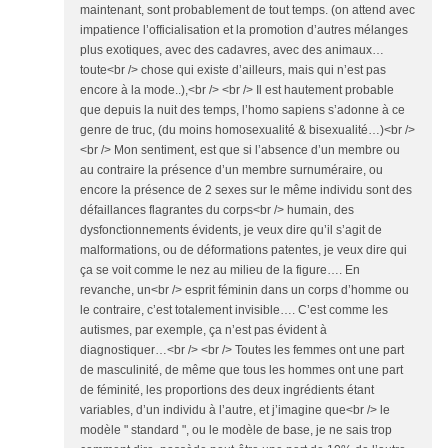
maintenant, sont probablement de tout temps. (on attend avec
impatience l’officialisation et la promotion d’autres mélanges
plus exotiques, avec des cadavres, avec des animaux…
toute<br /> chose qui existe d’ailleurs, mais qui n’est pas
encore à la mode..),<br /> <br /> Il est hautement probable
que depuis la nuit des temps, l’homo sapiens s’adonne à ce
genre de truc, (du moins homosexualité & bisexualité…)<br />
<br /> Mon sentiment, est que si l’absence d’un membre ou
au contraire la présence d’un membre surnuméraire, ou
encore la présence de 2 sexes sur le même individu sont des
défaillances flagrantes du corps<br /> humain, des
dysfonctionnements évidents, je veux dire qu’il s’agit de
malformations, ou de déformations patentes, je veux dire qui
ça se voit comme le nez au milieu de la figure…. En
revanche, un<br /> esprit féminin dans un corps d’homme ou
le contraire, c’est totalement invisible…. C’est comme les
autismes, par exemple, ça n’est pas évident à
diagnostiquer…<br /> <br /> Toutes les femmes ont une part
de masculinité, de même que tous les hommes ont une part
de féminité, les proportions des deux ingrédients étant
variables, d’un individu à l’autre, et j’imagine que<br /> le
modèle " standard ", ou le modèle de base, je ne sais trop