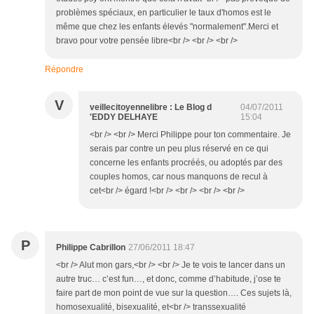
problèmes spéciaux, en particulier le taux d'homos est le
même que chez les enfants élevés "normalement".Merci et
bravo pour votre pensée libre<br /> <br /> <br />
Répondre
V
veillecitoyennelibre : Le Blog d
04/07/2011
'EDDY DELHAYE
15:04
<br /> <br /> Merci Philippe pour ton commentaire. Je
serais par contre un peu plus réservé en ce qui
concerne les enfants procréés, ou adoptés par des
couples homos, car nous manquons de recul à
cet<br /> égard !<br /> <br /> <br /> <br />
P
Philippe Cabrillon
27/06/2011 18:47
<br /> Alut mon gars,<br /> <br /> Je te vois te lancer dans un
autre truc… c’est fun…, et donc, comme d’habitude, j’ose te
faire part de mon point de vue sur la question…. Ces sujets là,
homosexualité, bisexualité, et<br /> transsexualité