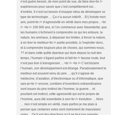
n’est guère besoin, de mon point de vue, de faire des<br />
expériences pour savoir que c’est complètement nul…
d’entrée. Il n’est nul besoin d’essayer et/ou de développer ce
type de technologie…. Ça n’a aucun intérêt… Et j’insiste mon
ami, point<br /> d’agressivité en vérité dans mes propos…<br
/> <br /> 100 000 ans, si l’on commence avec Neandertal, que
les humains s’échinent à comprendre ce qui les entoure, la
nature, les animaux, à dépasser les limites, à forcer la nature,
à en tirer le meilleur<br /> partie possible, à l’exploiter donc,
et à comprendre toujours plus de choses, qui sommes-nous..
?? et dans cette quête éperdue qui dure depuis la nuit des
temps, l’humain s’égard parfois et fait<br /> fausse route, tout
n’est pas bon à transgresser….<br /> <br /> C’est bizarre
l’humain, son développement est étrange. Paradoxalement le
meilleur est souvent venu du pire…, qu’il s’agisse de
médecine, d’aviation, d’électronique ou d’informatique, que
sais-je<br /> encore, combien d’inventions extraordinaires
sont issues du pire instinct de l’homme, la guerre… et
pourtant cet instinct, cette agressivité qui est le propre de
l’homme, aura été essentielle à son<br /> évolution … Alors
… rien n’est simple en vérité, mais parfois je me plais à
penser que certaines voies sont clairement de mauvaises
voies… Qu’il est des directions qu’il ne faut pas prendre,