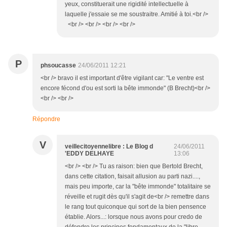
yeux, constituerait une rigidité intellectuelle à
laquelle j'essaie se me soustraitre. Amitié à toi.<br />
<br /> <br /> <br /> <br />
P
phsoucasse
24/06/2011 12:21
<br /> bravo il est important d'être vigilant car: "Le ventre est
encore fécond d'ou est sorti la bête immonde" (B Brecht)<br />
<br /> <br />
Répondre
V
veillecitoyennelibre : Le Blog d
24/06/2011
'EDDY DELHAYE
13:06
<br /> <br /> Tu as raison: bien que Bertold Brecht,
dans cette citation, faisait allusion au parti nazi....,
mais peu importe, car la "bête immonde" totalitaire se
réveille et rugit dès qu'il s'agit de<br /> remettre dans
le rang tout quiconque qui sort de la bien pensence
établie. Alors...: lorsque nous avons pour credo de