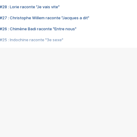
28 : Lorie raconte "Je vais vite"
#27 : Christophe Willem raconte "Jacques a dit"
#26 : Chimène Badi raconte "Entre nous"
#25 : Indochine raconte "3e sexe"
#24 : Zaho raconte "C'est chelou"
#23 : Patrick Bruel raconte "Au café des délices"
#22 : Kyo raconte "Le chemin"
#21 : Nolwenn Leroy raconte "Cassé"
#20 : Patrick Hernandez raconte "Born to be alive"
#19 : Lorie raconte "Près de moi"
#18 : Michael Jones raconte "A nos actes manqués" (avec Jean-Jacque
#17 : Khaled raconte "Aïcha"