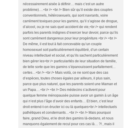
nécessairement aisée à définir… mais c’est un autre
problème)….<br /> <br /> Bien sûr qu’il existe des couples
conventionnels, hétérosexuels, qui sont navrants, voire
carrément toxiques pour les gamins, qu’il s’agisse de drogue,
d’alcool, ou je ne sais quel accident de vie,<br /> qui rendent
parfois les parents indignes d’exercer leur devoir, parce qu’ils
sont carrément dangereux pour leur progéniture.<br /> <br />
De même, il est tout à fait concevable qu’un couple
homosexuel soit particulièrement équilibré, d’un certain
niveau intellectuel et social, et qu’ils sachent particulièrement
bien gérer les<br /> particularités de leur situation de famille,
de telle sorte que les gamins s’épanouissent parfaitement…
certes…<br /> <br /> Mais voilà, ce ne sont que des cas
d’espèces, toutes choses égales par ailleurs, il plus sain,
parce que plus naturel, que les parents soient une Maman et
un Papa….<br /> <br /> Des médecins s’activent pour
quelque femme ménopausée puisse avoir un gamin à un âge
qui n’est plus l’âge d’avoir des enfants… Et bien, c’est leur
droit entend-t-on éructer ici ou là quelques<br /> intellectuels
pathétiques et consternants…<br /> <br /> Mais pourquoi
faire, grand Dieu, et le droit des gamins là-dedans, et nous
manquons également de recul pour ces cas là… ?! , mais il