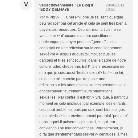
V
veillecitoyennelibre : Le Blog d
28/06/2011
'EDDY DELHAYE
10:51
<br /> <br /> Cher Philippe Je t'ai senti quelque
peu "agacé" par cet article et cela se sent très bien à
travers tes remarques. Ceci dit: mon article ne se
voulait<br /> d'aucune manière constituer un
quelconque plaidoyer pour les "genres", mais
consistait en une réflexion sur le conditionnement
sexué<br /> acquis auquel toi, moi, et tous les
garçons et filles sont soumis, dans le cadre de notre
culture judéo chrétienne. Est t'il bien nécessaire de
dire que je suis aussi "hétéro sexuel"<br /> que toi,
ce qui ne m'empèche pas de poser une
réflexion sur les orientations d'autres personnes qui
ont découvert "autrement" leurs orientations
sexuelles. Par contre, il est<br /> vrai que, à partir du
moment où cela implique, par exemple, des enfants,
cela peut problème, puisque eux, sont bien obligés
de subir<br /> leur environnement parental "primaire"
dans lequel il puiserons, plus tard, ce qui leur
convient ou ne leur convient pas. Pour terminer, je
dirai que s'enfermer dans ses<br /> certitudes, à mes