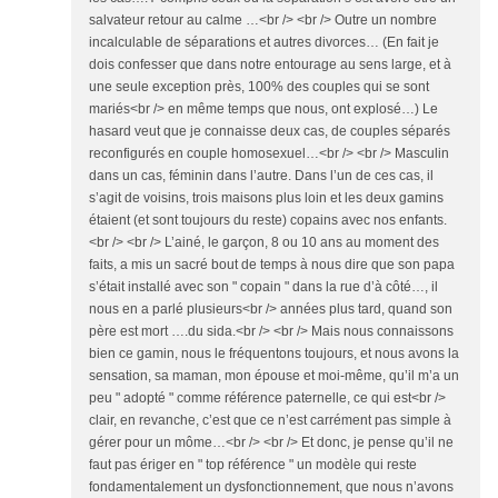
salvateur retour au calme …<br /> <br /> Outre un nombre
incalculable de séparations et autres divorces… (En fait je
dois confesser que dans notre entourage au sens large, et à
une seule exception près, 100% des couples qui se sont
mariés<br /> en même temps que nous, ont explosé…) Le
hasard veut que je connaisse deux cas, de couples séparés
reconfigurés en couple homosexuel…<br /> <br /> Masculin
dans un cas, féminin dans l’autre. Dans l’un de ces cas, il
s’agit de voisins, trois maisons plus loin et les deux gamins
étaient (et sont toujours du reste) copains avec nos enfants.
<br /> <br /> L’ainé, le garçon, 8 ou 10 ans au moment des
faits, a mis un sacré bout de temps à nous dire que son papa
s’était installé avec son " copain " dans la rue d’à côté…, il
nous en a parlé plusieurs<br /> années plus tard, quand son
père est mort ….du sida.<br /> <br /> Mais nous connaissons
bien ce gamin, nous le fréquentons toujours, et nous avons la
sensation, sa maman, mon épouse et moi-même, qu’il m’a un
peu " adopté " comme référence paternelle, ce qui est<br />
clair, en revanche, c’est que ce n’est carrément pas simple à
gérer pour un môme…<br /> <br /> Et donc, je pense qu’il ne
faut pas ériger en " top référence " un modèle qui reste
fondamentalement un dysfonctionnement, que nous n’avons