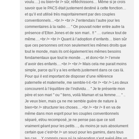
voulu….) ou bien<br /> sûr, réfléchissons… Même si je crois
savoir que le PACS était justement destiné à cette fonction…
et qu’il est utilisé très majoritairement par des couples
conventionnels…<br /> <br /> J’entendais l’autre jour les
commentaires à la radio…. " On pouvait noter entre autre la
présence d’Elton Jones et de son mari.. !! " … curieux tout de
même….<br /> <br /> Quant à l’adoption d’enfants… bien sûr
que ces personnes ont non seulement les mêmes droits que
tout le monde, mais ils ont également les mêmes besoins
fondamentaux que tout le monde…, et donc<br /> l’envie
d’avoir des enfants….<br /> <br /> Mais cela me parait moins
simple, parce qu’il y a les enfants justement dans ce cas là.
Pour qui il est important de disposer d’une référence
paternelle et maternelle, me semble-t-il.<br /> <br /> Les deux
concourent à l’équilibre de l’individu… " Je te présente mon
père et son mari " ou " tiens, voilà Maman et sa femme…. " ..
Je veux bien, mais ça ne me semble guère de nature à
bien<br /> structurer les choses….<br /> <br /> Il en va de
même dans mon esprit pour les couples conventionnels
séparé, et/ou recomposé, je ne pense pas que ce soit
vraiment géant pour les petits…, du moins je suis absolument
certain que c’est<br /> un souci pour les gamins, dans tous
les cas….Y compris ceux où la séparation s’est avéré être un