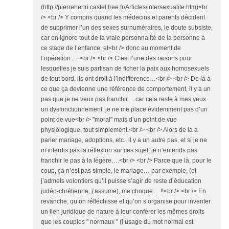
(http://pierrehenri.castel.free.fr/Articles/intersexualite.htm)<br
/> <br /> Y compris quand les médecins et parents décident
de supprimer l’un des sexes surnuméraires, le doute subsiste,
car on ignore tout de la vraie personnalité de la personne à
ce stade de l’enfance, et<br /> donc au moment de
l’opération.….<br /> <br /> C’est l’une des raisons pour
lesquelles je suis partisan de ficher la paix aux homosexuels
de tout bord, ils ont droit à l’indifférence…<br /> <br /> De là à
ce que ça devienne une référence de comportement, il y a un
pas que je ne veux pas franchir… car cela reste à mes yeux
un dysfonctionnement, je ne me place évidemment pas d’un
point de vue<br /> "moral" mais d’un point de vue
physiologique, tout simplement.<br /> <br /> Alors de là à
parler mariage, adoptions, etc., il y a un autre pas, et si je ne
m’interdis pas la réflexion sur ces sujet, je n’entends pas
franchir le pas à la légère….<br /> <br /> Parce que là, pour le
coup, ça n’est pas simple, le mariage… par exemple, (et
j’admets volontiers qu’il puisse s’agir de reste d’éducation
judéo-chrétienne, j’assume), me choque… !!<br /> <br /> En
revanche, qu’on réfléchisse et qu’on s’organise pour inventer
un lien juridique de nature à leur conférer les mêmes droits
que les couples " normaux " (l’usage du mot normal est