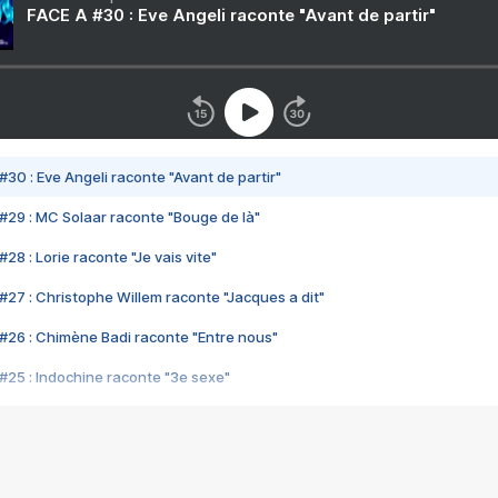
FACE A #30 : Eve Angeli raconte "Avant de partir"
#30 : Eve Angeli raconte "Avant de partir"
#29 : MC Solaar raconte "Bouge de là"
28 : Lorie raconte "Je vais vite"
#27 : Christophe Willem raconte "Jacques a dit"
#26 : Chimène Badi raconte "Entre nous"
#25 : Indochine raconte "3e sexe"
#24 : Zaho raconte "C'est chelou"
#23 : Patrick Bruel raconte "Au café des délices"
#22 : Kyo raconte "Le chemin"