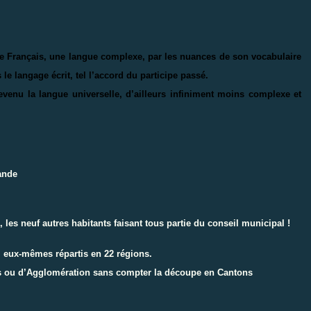
le Français, une langue complexe, par les nuances de son vocabulaire
le langage écrit, tel l’accord du participe passé.
evenu la langue universelle, d’ailleurs infiniment moins complexe et
ande
 les neuf autres habitants faisant tous partie du conseil municipal !
 eux-mêmes répartis en 22 régions.
s ou d’Agglomération sans compter la découpe en Cantons