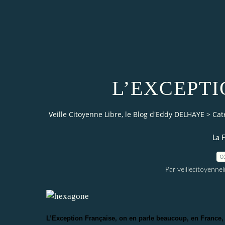
L’EXCEPT
Veille Citoyenne Libre, le Blog d'Eddy DELHAYE
>
Cat
La F
0
Par veillecitoyenn
L’Exception Française, on en parle beaucoup, en France