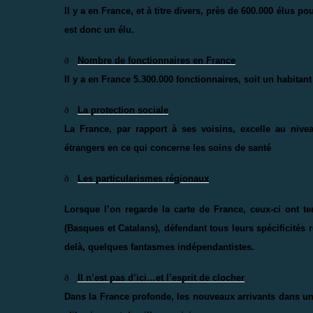
Il y a en France, et à titre divers, près de 600.000 élus p
est donc un élu.
ð
Nombre de fonctionnaires en France
Il y a en France 5.300.000 fonctionnaires, soit un habitant
ð
La protection sociale
La France
, par rapport à ses voisins, excelle au nive
étrangers en ce qui concerne les soins de santé
ð
Les particularismes régionaux
Lorsque l’on regarde la carte de France, ceux-ci ont t
(Basques et Catalans), défendant tous leurs spécificités 
delà, quelques fantasmes indépendantistes.
ð
Il n’est pas d’ici…et l’esprit de clocher
Dans la France profonde, les nouveaux arrivants dans un v