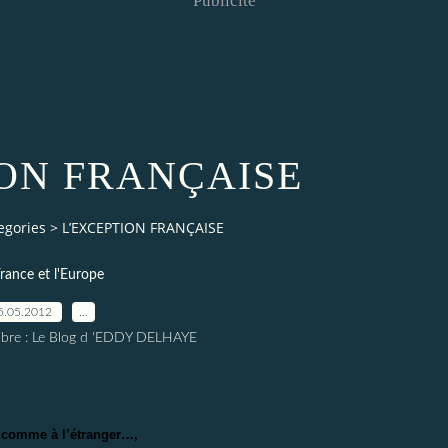
Publicité
ION FRANÇAISE
egories
>
L’EXCEPTION FRANÇAISE
rance et l'Europe
5.05.2012
…
elibre : Le Blog d 'EDDY DELHAYE
, comme à l’étranger…,