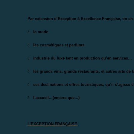
Par extension d’Exception à Excellence Française, on en a
ð
la mode
ð
les cosmétiques et parfums
ð
industrie du luxe tant en production qu’en services…
ð
les grands vins, grands restaurants, et autres arts de l
ð
ses destinations et offres touristiques, qu’il s’agisse
ð
l’accueil…(encore que…)
L’EXCEPTION FRAN
Ç
AISE