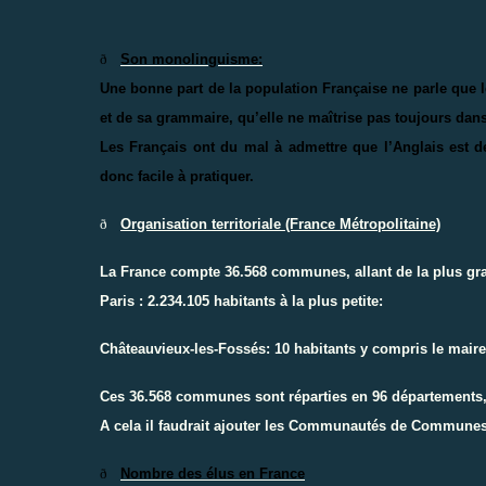
ð
Son monolinguisme:
Une bonne part de la population Française ne parle que 
et de sa grammaire, qu’elle ne maîtrise pas toujours dans 
Les Français ont du mal à admettre que l’Anglais est d
donc facile à pratiquer.
ð
Organisation territoriale (France Métropolitaine)
La France
compte
36.568
communes, allant de la plus gr
Paris :
2.234.105 habitants à la plus petite:
Châteauvieux-les-Fossés: 10 habitants y compris le maire,
Ces 36.568 communes sont réparties en 96 départements,
A cela il faudrait ajouter les Communautés de Commune
ð
Nombre des élus en France