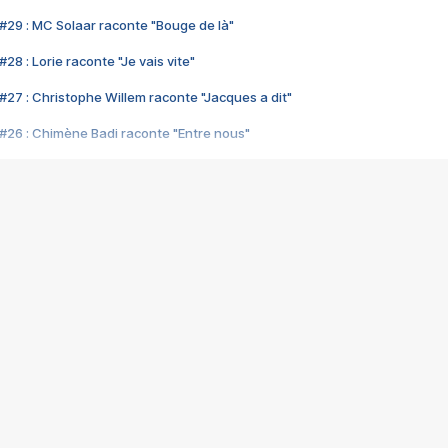
#29 : MC Solaar raconte "Bouge de là"
28 : Lorie raconte "Je vais vite"
#27 : Christophe Willem raconte "Jacques a dit"
#26 : Chimène Badi raconte "Entre nous"
#25 : Indochine raconte "3e sexe"
#24 : Zaho raconte "C'est chelou"
#23 : Patrick Bruel raconte "Au café des délices"
#22 : Kyo raconte "Le chemin"
#21 : Nolwenn Leroy raconte "Cassé"
#20 : Patrick Hernandez raconte "Born to be alive"
#19 : Lorie raconte "Près de moi"
#18 : Michael Jones raconte "A nos actes manqués" (avec Jean-Jacque