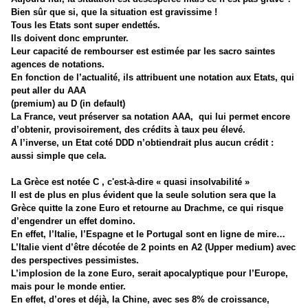
Bien sûr que si, que la situation est gravissime !
Tous les Etats sont super endettés.
Ils doivent donc emprunter.
Leur capacité de rembourser est estimée par les sacro saintes
agences de notations.
En fonction de l’actualité, ils attribuent une notation aux Etats, qui
peut aller du AAA
(premium) au D (in default)
La France
, veut préserver sa notation AAA,
qui lui permet encore
d’obtenir, provisoirement, des crédits à taux peu élevé.
A l’inverse, un Etat coté DDD n’obtiendrait plus aucun crédit :
aussi simple que cela.
La Grèce est notée C , c'est-à-dire « quasi insolvabilité »
Il est de plus en plus évident que la seule solution sera que la
Grèce quitte la zone Euro et retourne au Drachme, ce qui risque
d’engendrer un effet domino.
En effet, l’Italie, l’Espagne et le Portugal sont en ligne de mire…
L’Italie vient d’être décotée de 2 points en A2 (Upper medium) avec
des perspectives pessimistes.
L’implosion de la zone Euro, serait apocalyptique pour l’Europe,
mais pour le monde entier.
En effet, d’ores et déjà, la Chine, avec ses 8% de croissance,