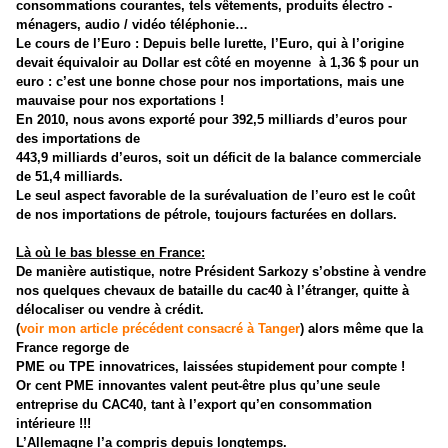
consommations courantes, tels vêtements, produits électro -
ménagers, audio / vidéo téléphonie…
Le cours de l’Euro : Depuis belle lurette, l’Euro, qui à l’origine
devait équivaloir au Dollar est côté en moyenne
à 1,36 $ pour un
euro : c’est une bonne chose pour nos importations, mais une
mauvaise pour nos exportations !
En 2010, nous avons exporté pour
392,5 milliards d’euros pour
des importations de
443,9 milliards d’euros, soit un déficit de la balance commerciale
de 51,4 milliards.
Le seul aspect favorable de la surévaluation de l’euro est le coût
de nos importations de pétrole, toujours facturées en dollars.
Là où le bas blesse en France:
De manière autistique, notre Président Sarkozy s’obstine à vendre
nos quelques chevaux de bataille du cac40 à l’étranger, quitte à
délocaliser ou vendre à crédit.
(
voir mon article précédent consacré à Tanger
) alors même que la
France regorge de
PME ou TPE innovatrices, laissées stupidement pour compte !
Or cent PME innovantes valent peut-être plus qu’une seule
entreprise du CAC40, tant à l’export qu’en consommation
intérieure !!!
L’Allemagne l’a compris depuis longtemps.