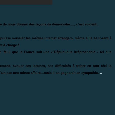
nue de nous donner des leçons de démocratie…., c’est évident .
 puisse museler les médias Internet étrangers, même s’ils se livrent à
t à charge !
 fallu que la France soit une « République Irréprochable » tel que
nt, avouer ses lacunes, ses difficultés à traiter en tant réel la
..
e n’est pas une mince affaire…mais il en gagnerait en sympathie.