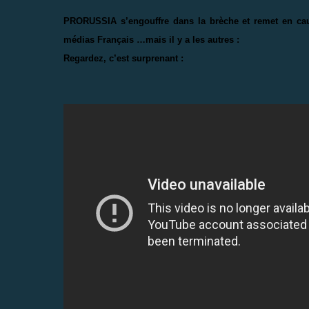
PRORUSSIA s’engouffre dans la brèche et remet en caus
médias Français …mais il y a les autres :
Regardez, c’est surprenant :