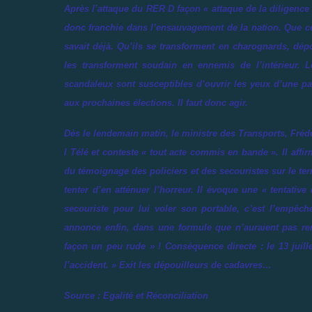
Après l’attaque du RER D façon « attaque de la diligence 
donc franchie dans l’ensauvagement de la nation. Que ces
savait déjà. Qu’ils se transforment en charognards, dép
les transforment soudain en ennemis de l’intérieur. 
scandaleux sont susceptibles d’ouvrir les yeux d’une pa
aux prochaines élections. Il faut donc agir.
Dès le lendemain matin, le ministre des Transports, Frédér
I Télé et conteste «
tout acte commis en bande
». Il affi
du témoignage des policiers et des secouristes sur le terra
tenter d’en atténuer l’horreur. Il évoque une «
tentative
secouriste pour lui voler son portable, c’est l’empêch
annonce enfin, dans une formule que n’auraient pas ren
façon un peu rude
» ! Conséquence directe : le 13 juill
l’accident.
» Exit les dépouilleurs de cadavres…
Source :
Egalité et Réconciliation