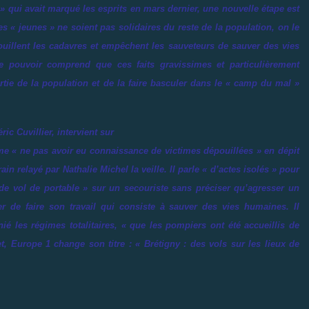
» qui avait marqué les esprits en mars dernier, une nouvelle étape est
 « jeunes » ne soient pas solidaires du reste de la population, on le
ouillent les cadavres et empêchent les sauveteurs de sauver des vies
Le pouvoir comprend que ces faits gravissimes et particulièrement
rtie de la population et de la faire basculer dans le « camp du mal »
ic Cuvillier, intervient sur
rme «
ne pas avoir eu connaissance de victimes dépouillées
» en dépit
in relayé par Nathalie Michel la veille. Il parle «
d’actes isolés
» pour
 de vol de portable
» sur un secouriste sans préciser qu’agresser un
er de faire son travail qui consiste à sauver des vies humaines. Il
ié les régimes totalitaires, «
que les pompiers ont été accueillis de
et, Europe 1 change son titre : «
Brétigny : des vols sur les lieux de