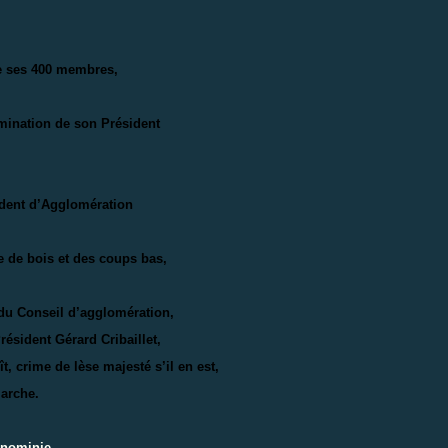
de ses 400 membres,
rmination de son Président
ésident d’Agglomération
gue de bois et des coups bas,
 du Conseil d’agglomération,
résident Gérard Cribaillet,
t, crime de lèse majesté s’il en est,
marche.
ignominie
.