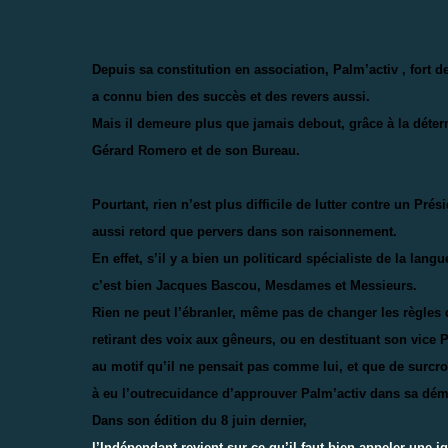
Depuis sa constitution en association, Palm’activ , fort 
a connu bien des succès et des revers aussi.
Mais il demeure plus que jamais debout, grâce à la déte
Gérard Romero et de son Bureau.
Pourtant, rien n’est plus difficile de lutter contre un Pr
aussi retord que
pervers dans son raisonnement.
En effet, s’il y a bien un politicard spécialiste de la lan
c’est bien
Jacques Bascou, Mesdames et Messieurs.
Rien ne peut l’ébranler, même pas de changer les règles
retirant des voix aux gêneurs, ou en destituant son vice P
au motif qu’il ne pensait pas comme lui, et que de surcroî
à eu l’outrecuidance d’approuver Palm’activ dans sa dé
Dans son édition du 8 juin dernier,
l’Indépendant revient sur ce qu’il faut bien appeler une 