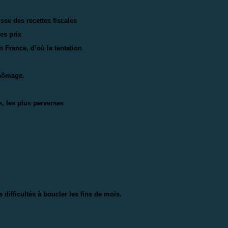
isse des recettes fiscales
es prix
n France, d’où la tentation
chômage.
s, les plus perverses
ifficultés à boucler les fins de mois.