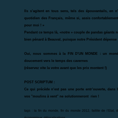
Ils s’agitent en tous sens, tels des épouvantails, en 
quotidien des Français, même si, assis confortablement
pour moi ! »
Pendant ce temps là, «notre » couple de pandas géants ne
bien pénard à Beauval, puisque notre Président dépense p
Oui, nous sommes à la FIN D’UN MONDE : un monde où
doucement vers le temps des cavernes
(réservez vite la votre avant que les prix montent !)
POST SCRIPTUM :
Ce qui précède n’est pas une porte entr’ouverte, dans 
vos "moulins à vent" ne solutionneront
rien !
tags : la fin du monde, fin du monde 2012, faillite de l’Etat,
économique, délocalisations