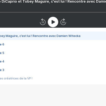
 DiCaprio et Tobey Maguire, c'est lui ! Rencontre avec Dam
bey Maguire, c'est lui ! Rencontre avec Damien Witecka
e 6
e 5
e 4
e 3
s créatrices de la VF !
e 2
e 1
e Mektoub My Love arrive enfin ! Rencontre avec Shaïn Boumedine et Sal