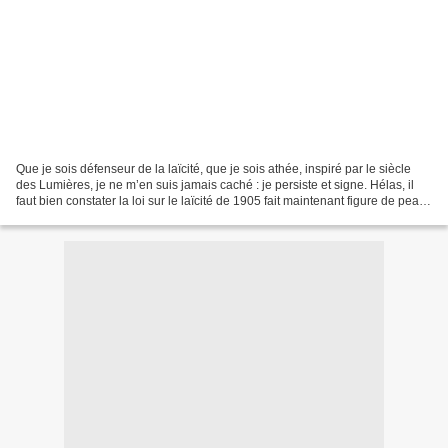
Que je sois défenseur de la laïcité, que je sois athée, inspiré par le siècle
des Lumières, je ne m’en suis jamais caché : je persiste et signe. Hélas, il
faut bien constater la loi sur le laïcité de 1905 fait maintenant figure de peau
de chagrin, face...