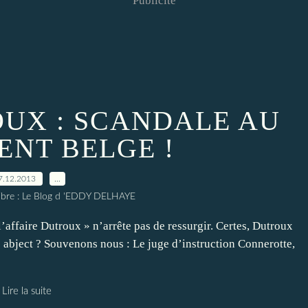
Publicité
OUX : SCANDALE AU
ENT BELGE !
7.12.2013
…
elibre : Le Blog d 'EDDY DELHAYE
l’affaire Dutroux » n’arrête pas de ressurgir. Certes, Dutroux
plus abject ? Souvenons nous : Le juge d’instruction Connerotte,
Lire la suite