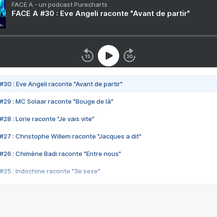
FACE A - un podcast Purecharts
FACE A #30 : Eve Angeli raconte "Avant de partir"
#30 : Eve Angeli raconte "Avant de partir"
#29 : MC Solaar raconte "Bouge de là"
28 : Lorie raconte "Je vais vite"
#27 : Christophe Willem raconte "Jacques a dit"
#26 : Chimène Badi raconte "Entre nous"
#25 : Indochine raconte "3e sexe"
#24 : Zaho raconte "C'est chelou"
#23 : Patrick Bruel raconte "Au café des délices"