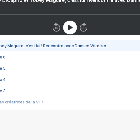
 DiCaprio et Tobey Maguire, c'est lui ! Rencontre avec Dam
bey Maguire, c'est lui ! Rencontre avec Damien Witecka
e 6
e 5
e 4
e 3
s créatrices de la VF !
e 2
e 1
e Mektoub My Love arrive enfin ! Rencontre avec Shaïn Boumedine et Sal