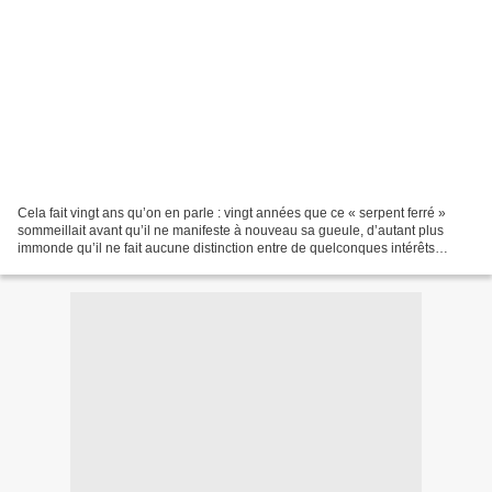
Cela fait vingt ans qu’on en parle : vingt années que ce « serpent ferré »
sommeillait avant qu’il ne manifeste à nouveau sa gueule, d’autant plus
immonde qu’il ne fait aucune distinction entre de quelconques intérêts
politico–financiers et des conséquences...