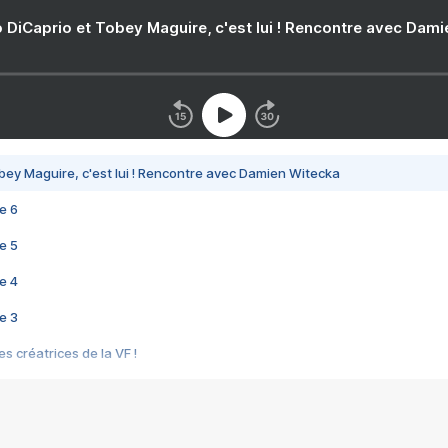
 DiCaprio et Tobey Maguire, c'est lui ! Rencontre avec Dam
bey Maguire, c'est lui ! Rencontre avec Damien Witecka
e 6
e 5
e 4
e 3
s créatrices de la VF !
e 2
e 1