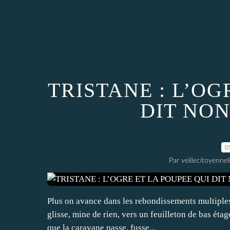
TRISTANE : L’OG
DIT NO
0
Par veillecitoyenn
Plus on avance dans les rebondissements multiples 
glisse, mine de rien, vers un feuilleton de bas éta
que la caravane passe, fusse...