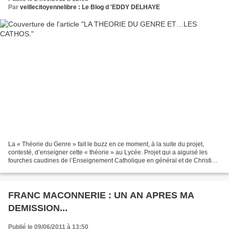
Par
veillecitoyennelibre : Le Blog d 'EDDY DELHAYE
La « Théorie du Genre » fait le buzz en ce moment, à la suite du projet,
contesté, d’enseigner cette « théorie » au Lycée. Projet qui a aiguisé les
fourches caudines de l’Enseignement Catholique en général et de Christine
Boutin (proche de l’Opus Dei)...
FRANC MACONNERIE : UN AN APRES MA
DEMISSION...
Publié le 09/06/2011 à 13:50