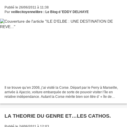
Publié le 26/06/2011 à 11:38
Par
veillecitoyennelibre : Le Blog d 'EDDY DELHAYE
Il se trouve qu’en 2006, j’ai visité la Corse. Départ par le Ferry à Marseille,
arrivée à Ajaccio, voiture embarquée de sorte de pouvoir visiter l’île en
relative indépendance. Autant la Corse mérite bien son titre d’ « île de
beauté » , autant ce voyage...
LA THEORIE DU GENRE ET…LES CATHOS.
Publié le 24/06/2011 à 12:03