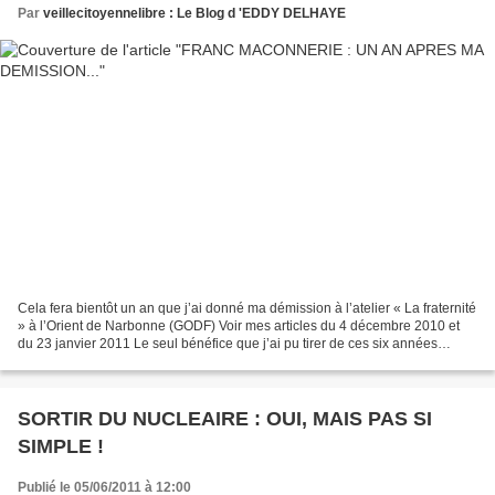
Par
veillecitoyennelibre : Le Blog d 'EDDY DELHAYE
Cela fera bientôt un an que j’ai donné ma démission à l’atelier « La fraternité
» à l’Orient de Narbonne (GODF) Voir mes articles du 4 décembre 2010 et
du 23 janvier 2011 Le seul bénéfice que j’ai pu tirer de ces six années
d’appartenance à cette « institution...
SORTIR DU NUCLEAIRE : OUI, MAIS PAS SI
SIMPLE !
Publié le 05/06/2011 à 12:00