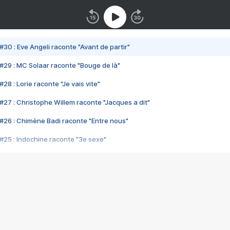
#30 : Eve Angeli raconte "Avant de partir"
#29 : MC Solaar raconte "Bouge de là"
28 : Lorie raconte "Je vais vite"
#27 : Christophe Willem raconte "Jacques a dit"
#26 : Chimène Badi raconte "Entre nous"
#25 : Indochine raconte "3e sexe"
#24 : Zaho raconte "C'est chelou"
#23 : Patrick Bruel raconte "Au café des délices"
#22 : Kyo raconte "Le chemin"
#21 : Nolwenn Leroy raconte "Cassé"