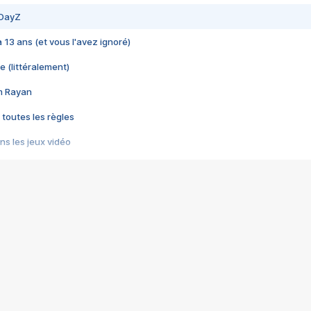
 DayZ
 a 13 ans (et vous l'avez ignoré)
e (littéralement)
im Rayan
 toutes les règles
s les jeux vidéo
us choquant de Rockstar ? - Le scandale BULLY
e plus moche de Steam
du RÊVE tourne au CAUCHEMAR
pendant 8 heures
it… à tort
umiliés par un jeu vidéo