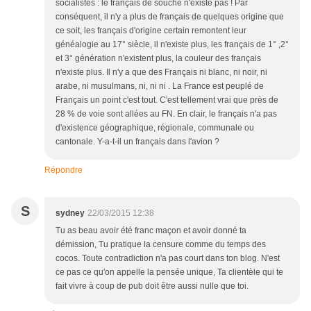
socialistes : le français de souche n'existe pas ! Par
conséquent, il n'y a plus de français de quelques origine que
ce soit, les français d'origine certain remontent leur
généalogie au 17° siècle, il n'existe plus, les français de 1° ,2°
et 3° génération n'existent plus, la couleur des français
n'existe plus. Il n'y a que des Français ni blanc, ni noir, ni
arabe, ni musulmans, ni, ni ni . La France est peuplé de
Français un point c'est tout. C'est tellement vrai que près de
28 % de voie sont allées au FN. En clair, le français n'a pas
d'existence géographique, régionale, communale ou
cantonale. Y-a-t-il un français dans l'avion ?
Répondre
S
sydney
22/03/2015 12:38
Tu as beau avoir été franc maçon et avoir donné ta
démission, Tu pratique la censure comme du temps des
cocos. Toute contradiction n'a pas court dans ton blog. N'est
ce pas ce qu'on appelle la pensée unique, Ta clientèle qui te
fait vivre à coup de pub doit être aussi nulle que toi.